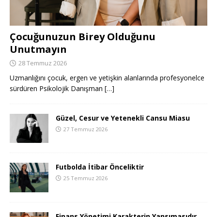
Çocuğunuzun Birey Olduğunu
Unutmayın
28 Temmuz 2026
Uzmanlığını çocuk, ergen ve yetişkin alanlarında profesyonelce
sürdüren Psikolojik Danışman
[…]
Güzel, Cesur ve Yetenekli Cansu Miasu
27 Temmuz 2026
Futbolda İtibar Önceliktir
25 Temmuz 2026
Finans Yönetimi Karakterin Yansımasıdır