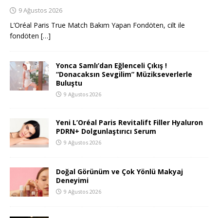
9 Ağustos 2026
L’Oréal Paris True Match Bakım Yapan Fondöten, cilt ile
fondöten
[…]
Yonca Samlı’dan Eğlenceli Çıkış !
“Donacaksın Sevgilim” Müzikseverlerle
Buluştu
9 Ağustos 2026
Yeni L’Oréal Paris Revitalift Filler Hyaluron
PDRN+ Dolgunlaştırıcı Serum
9 Ağustos 2026
Doğal Görünüm ve Çok Yönlü Makyaj
Deneyimi
9 Ağustos 2026