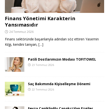
Finans Yönetimi Karakterin
Yansımasıdır
24 Temmuz 2026
Finans sektöründe başarılarıyla adından söz ettiren Yasemin
Kılgı, kendini tanıyan,
[…]
Patili Dostlarımızın Modası TOFITOWEL
23 Temmuz 2026
Saç Bakımında Kişiselleşme Dönemi
22 Temmuz 2026
Feyza Caniklioğlu Çanakçı’dan Ezgiler