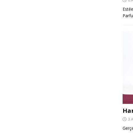
Estée
Parfu
Har
3 
Gerçe