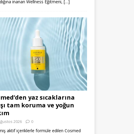
dığına inanan Wellness Eğitmeni,
[…]
med’den yaz sıcaklarına
şı tam koruma ve yoğun
kım
Ağustos 2026
0
miş aktif içeriklerle formüle edilen Cosmed