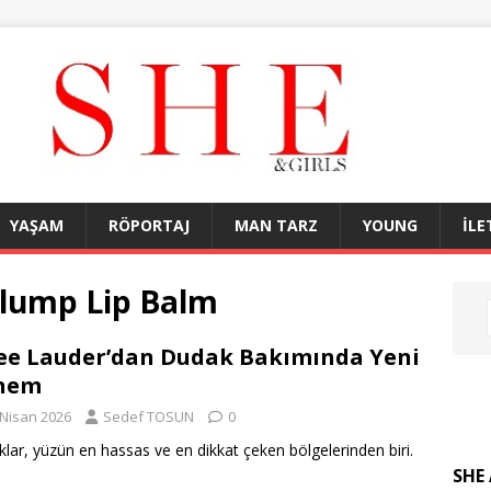
YAŞAM
RÖPORTAJ
MAN TARZ
YOUNG
İLE
Plump Lip Balm
ee Lauder’dan Dudak Bakımında Yeni
nem
 Nisan 2026
Sedef TOSUN
0
lar, yüzün en hassas ve en dikkat çeken bölgelerinden biri.
SHE 