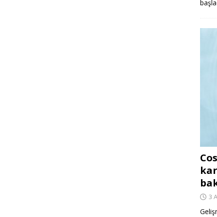
başla
Cos
kar
ba
3 
Geliş