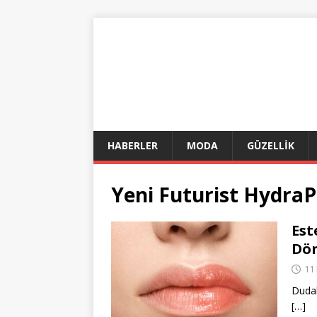
HABERLER
MODA
GÜZELLİK
Yeni Futurist Hydra
Est
Dö
11
Dudak
[…]