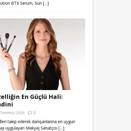
lution BTX Serum, Sun
[…]
elliğin En Güçlü Hali:
dini
 Temmuz 2026
0
leri takip ederek danışanlarına en uygun
jı uygulayan Makyaj Sanatçısı
[…]