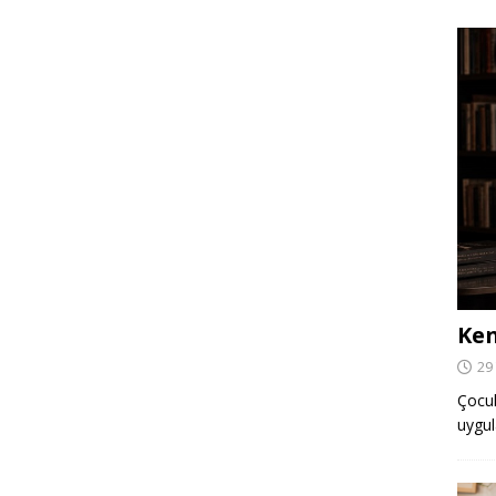
Ken
29
Çocuk,
uygul