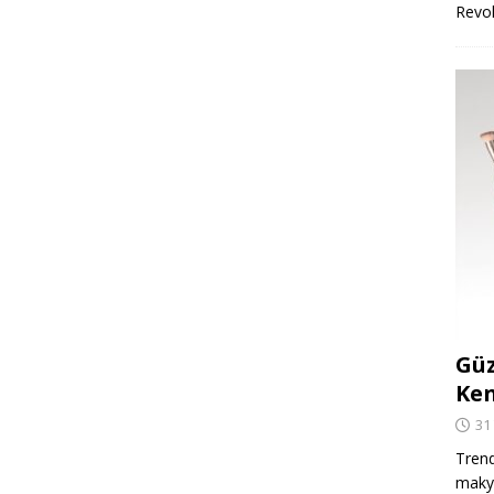
Revo
Güz
Ken
31
Trend
makya