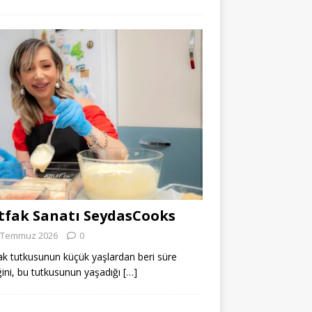
fak Sanatı SeydasCooks
 Temmuz 2026
0
k tutkusunun küçük yaşlardan beri süre
ğini, bu tutkusunun yaşadığı
[…]