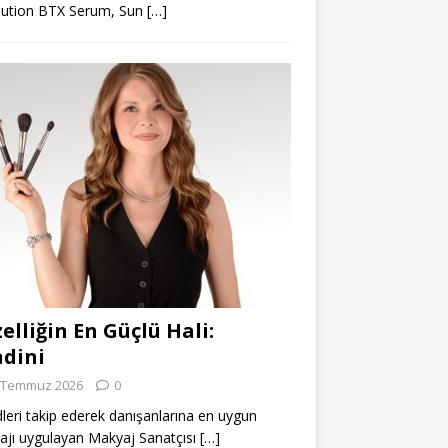
lution BTX Serum, Sun
[…]
elliğin En Güçlü Hali:
dini
 Temmuz 2026
0
leri takip ederek danışanlarına en uygun
jı uygulayan Makyaj Sanatçısı
[…]