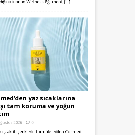
dığına inanan Wellness Eğitmeni,
[…]
med’den yaz sıcaklarına
şı tam koruma ve yoğun
kım
Ağustos 2026
0
miş aktif içeriklerle formüle edilen Cosmed