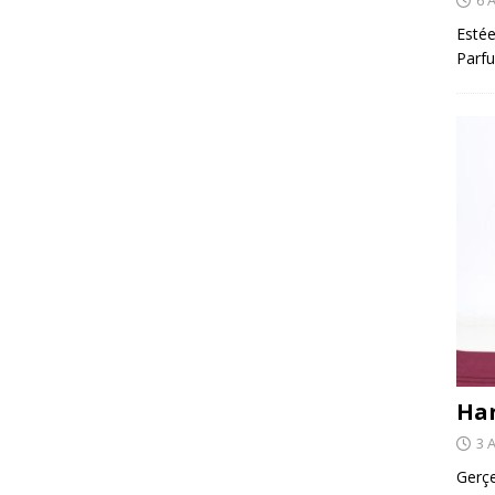
Estée
Parfu
Har
3 
Gerçe