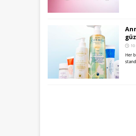
Ann
güz
10
Her b
stand