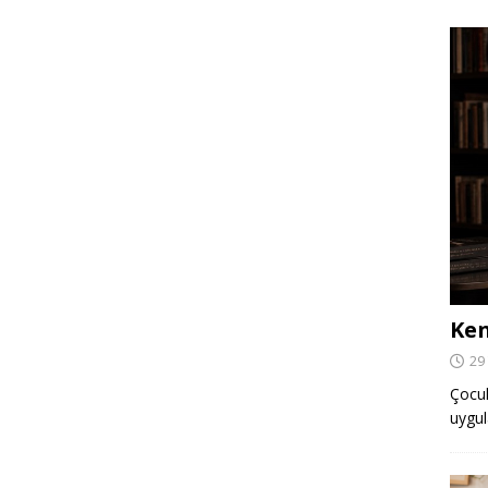
Ken
29
Çocuk,
uygul