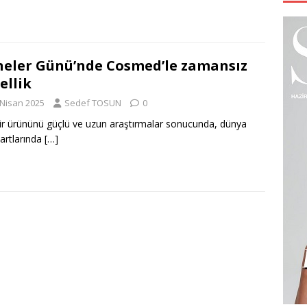
eler Günü’nde Cosmed’le zamansız
ellik
 Nisan 2025
Sedef TOSUN
0
ir ürününü güçlü ve uzun araştırmalar sonucunda, dünya
artlarında
[…]