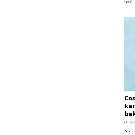
başla
Cos
kar
ba
3 
Geliş