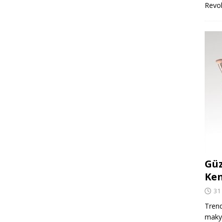
Revo
Güz
Ken
31
Trend
makya