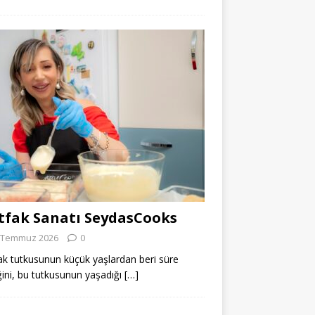
fak Sanatı SeydasCooks
 Temmuz 2026
0
k tutkusunun küçük yaşlardan beri süre
ğini, bu tutkusunun yaşadığı
[…]