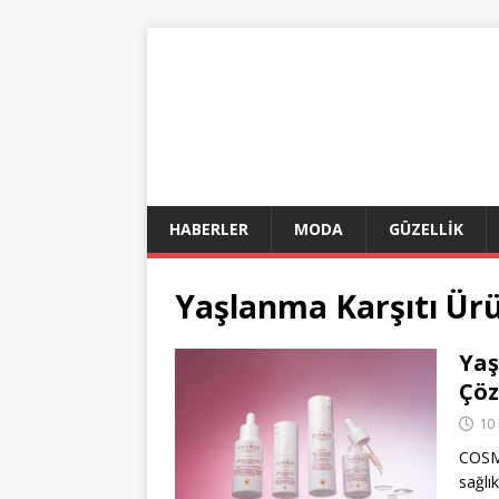
HABERLER
MODA
GÜZELLİK
Yaşlanma Karşıtı Ür
Yaş
Çö
10
COSME
sağlık