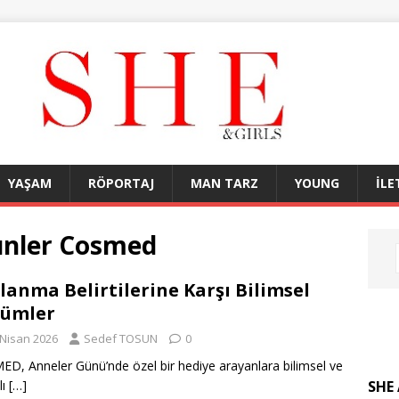
YAŞAM
RÖPORTAJ
MAN TARZ
YOUNG
İLE
ünler Cosmed
lanma Belirtilerine Karşı Bilimsel
zümler
 Nisan 2026
Sedef TOSUN
0
D, Anneler Günü’nde özel bir hediye arayanlara bilimsel ve
SHE 
lı
[…]