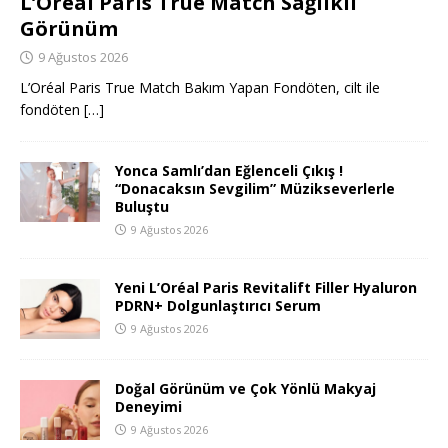
L’Oréal Paris True Match Sağlıklı
Görünüm
9 Ağustos 2026
L’Oréal Paris True Match Bakım Yapan Fondöten, cilt ile
fondöten
[…]
Yonca Samlı’dan Eğlenceli Çıkış !
“Donacaksın Sevgilim” Müzikseverlerle
Buluştu
9 Ağustos 2026
Yeni L’Oréal Paris Revitalift Filler Hyaluron
PDRN+ Dolgunlaştırıcı Serum
9 Ağustos 2026
Doğal Görünüm ve Çok Yönlü Makyaj
Deneyimi
9 Ağustos 2026