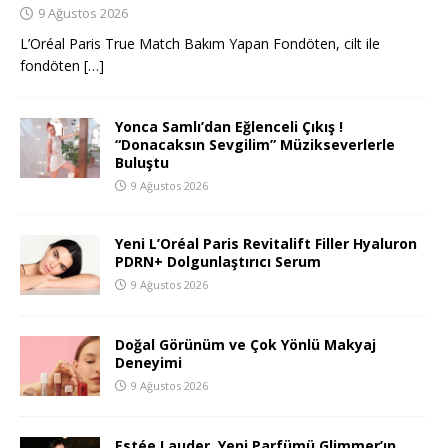
9 Ağustos 2026
L’Oréal Paris True Match Bakım Yapan Fondöten, cilt ile
fondöten
[…]
Yonca Samlı’dan Eğlenceli Çıkış !
“Donacaksın Sevgilim” Müzikseverlerle
Buluştu
9 Ağustos 2026
Yeni L’Oréal Paris Revitalift Filler Hyaluron
PDRN+ Dolgunlaştırıcı Serum
9 Ağustos 2026
Doğal Görünüm ve Çok Yönlü Makyaj
Deneyimi
9 Ağustos 2026
Estée Lauder, Yeni Parfümü Glimmer’ın