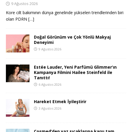
9 Ağustos 2026
Kore cilt bakımının dünya genelinde yükselen trendlerinden biri
olan PDRN
[…]
Doğal Görünüm ve Çok Yönlü Makyaj
Deneyimi
9 Ağustos 2026
Estée Lauder, Yeni Parfümü Glimmer’ın
Kampanya Filmini Hailee Steinfeld ile
Tanıttı!
6 Ağustos 2026
Hareket Etmek İyileştirir
3 Ağustos 2026
Cosmed’den yaz sıcaklarına karşı tam