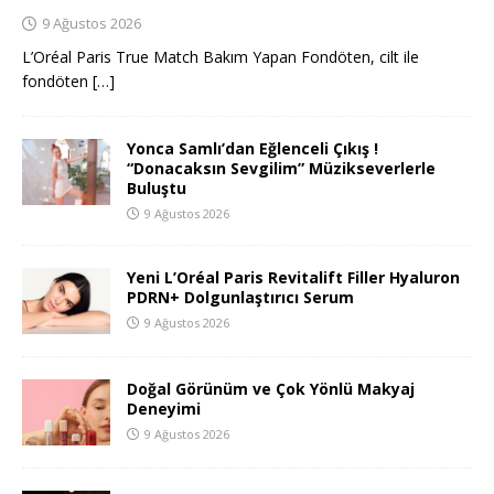
9 Ağustos 2026
L’Oréal Paris True Match Bakım Yapan Fondöten, cilt ile
fondöten
[…]
Yonca Samlı’dan Eğlenceli Çıkış !
“Donacaksın Sevgilim” Müzikseverlerle
Buluştu
9 Ağustos 2026
Yeni L’Oréal Paris Revitalift Filler Hyaluron
PDRN+ Dolgunlaştırıcı Serum
9 Ağustos 2026
Doğal Görünüm ve Çok Yönlü Makyaj
Deneyimi
9 Ağustos 2026