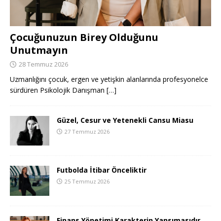
Çocuğunuzun Birey Olduğunu
Unutmayın
28 Temmuz 2026
Uzmanlığını çocuk, ergen ve yetişkin alanlarında profesyonelce
sürdüren Psikolojik Danışman
[…]
Güzel, Cesur ve Yetenekli Cansu Miasu
27 Temmuz 2026
Futbolda İtibar Önceliktir
25 Temmuz 2026
Finans Yönetimi Karakterin Yansımasıdır