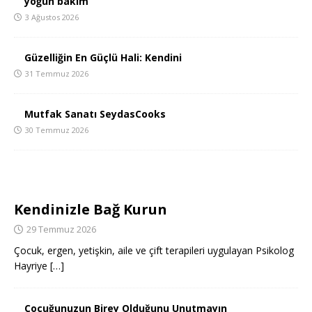
yoğun bakım
3 Ağustos 2026
Güzelliğin En Güçlü Hali: Kendini
31 Temmuz 2026
Mutfak Sanatı SeydasCooks
30 Temmuz 2026
Kendinizle Bağ Kurun
29 Temmuz 2026
Çocuk, ergen, yetişkin, aile ve çift terapileri uygulayan Psikolog
Hayriye
[…]
Çocuğunuzun Birey Olduğunu Unutmayın