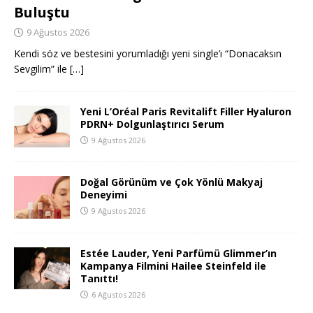
Buluştu
9 Ağustos 2026
Kendi söz ve bestesini yorumladığı yeni single’ı “Donacaksın
Sevgilim” ile
[…]
Yeni L’Oréal Paris Revitalift Filler Hyaluron
PDRN+ Dolgunlaştırıcı Serum
9 Ağustos 2026
Doğal Görünüm ve Çok Yönlü Makyaj
Deneyimi
9 Ağustos 2026
Estée Lauder, Yeni Parfümü Glimmer’ın
Kampanya Filmini Hailee Steinfeld ile
Tanıttı!
6 Ağustos 2026