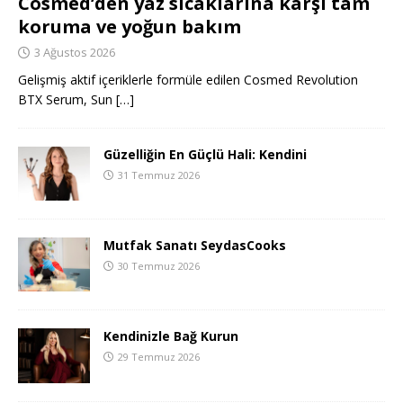
Cosmed’den yaz sıcaklarına karşı tam
koruma ve yoğun bakım
3 Ağustos 2026
Gelişmiş aktif içeriklerle formüle edilen Cosmed Revolution
BTX Serum, Sun
[…]
Güzelliğin En Güçlü Hali: Kendini
31 Temmuz 2026
Mutfak Sanatı SeydasCooks
30 Temmuz 2026
Kendinizle Bağ Kurun
29 Temmuz 2026