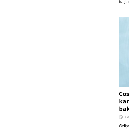
başla
Cos
kar
ba
3 
Geliş