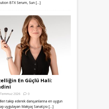
lution BTX Serum, Sun
[…]
elliğin En Güçlü Hali:
dini
 Temmuz 2026
0
leri takip ederek danışanlarına en uygun
jı uygulayan Makyaj Sanatçısı
[…]