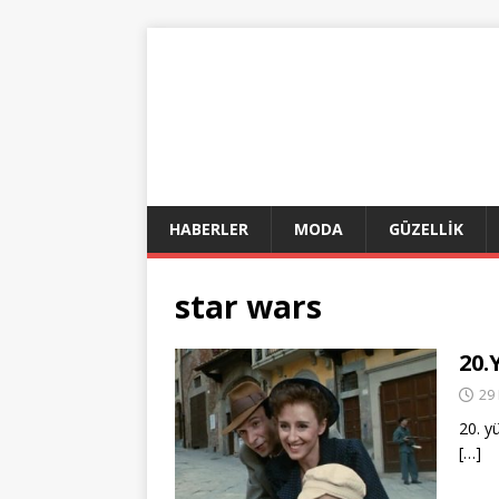
HABERLER
MODA
GÜZELLİK
star wars
20.
29 
20. y
[…]