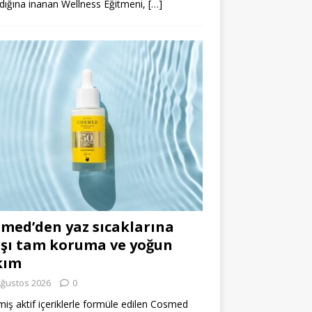
dığına inanan Wellness Eğitmeni,
[…]
med’den yaz sıcaklarına
şı tam koruma ve yoğun
kım
Ağustos 2026
0
miş aktif içeriklerle formüle edilen Cosmed