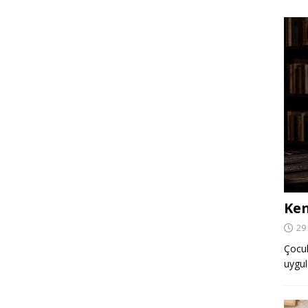
Ken
29
Çocuk,
uygul