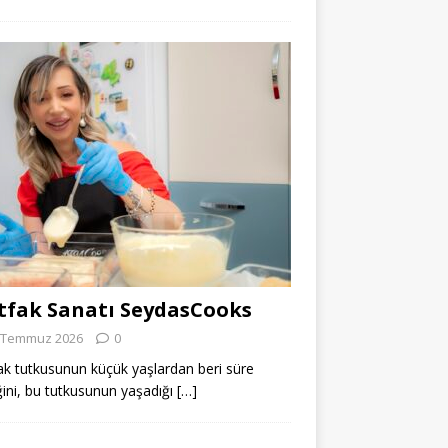
fak Sanatı SeydasCooks
 Temmuz 2026
0
k tutkusunun küçük yaşlardan beri süre
ğini, bu tutkusunun yaşadığı
[…]