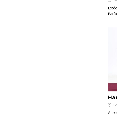
Estée
Parfu
Har
3 
Gerçe