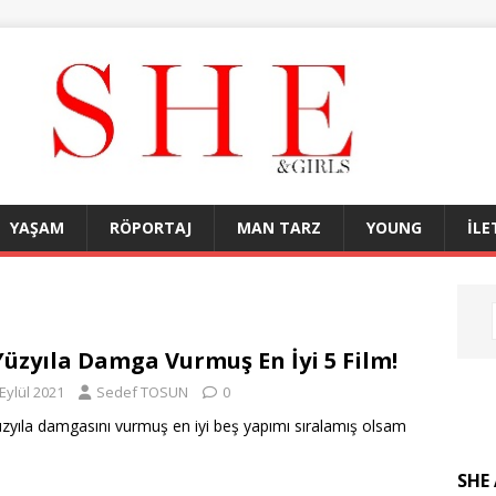
YAŞAM
RÖPORTAJ
MAN TARZ
YOUNG
İLE
Yüzyıla Damga Vurmuş En İyi 5 Film!
Eylül 2021
Sedef TOSUN
0
üzyıla damgasını vurmuş en iyi beş yapımı sıralamış olsam
SHE 