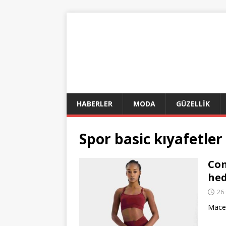
HABERLER
MODA
GÜZELLİK
Spor basic kıyafetle
Com
hed
26
Macer