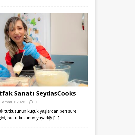
fak Sanatı SeydasCooks
 Temmuz 2026
0
k tutkusunun küçük yaşlardan beri süre
ğini, bu tutkusunun yaşadığı
[…]