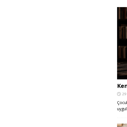
Ken
29
Çocuk,
uygul