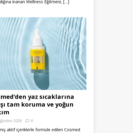
dığına inanan Wellness Eğitmeni,
[…]
med’den yaz sıcaklarına
şı tam koruma ve yoğun
kım
Ağustos 2026
0
miş aktif içeriklerle formüle edilen Cosmed