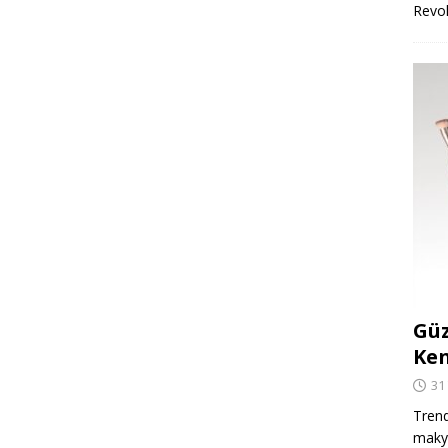
Revo
Güz
Ken
31
Trend
makya