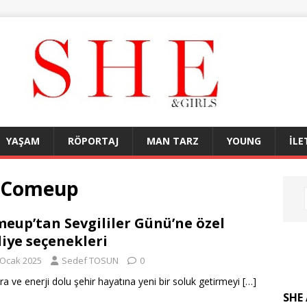
YAŞAM
RÖPORTAJ
MAN TARZ
YOUNG
İLE
r Comeup
eup’tan Sevgililer Günü’ne özel
iye seçenekleri
 Ocak 2025
Sedef TOSUN
0
a ve enerji dolu şehir hayatına yeni bir soluk getirmeyi
[…]
SHE 