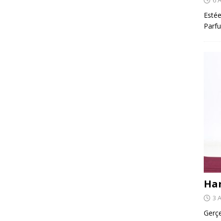
Estée
Parfu
Har
3 
Gerçe