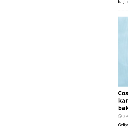
başla
Cos
kar
ba
3 
Geliş