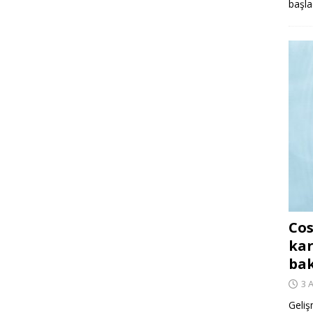
başla
Cos
kar
ba
3 
Geliş