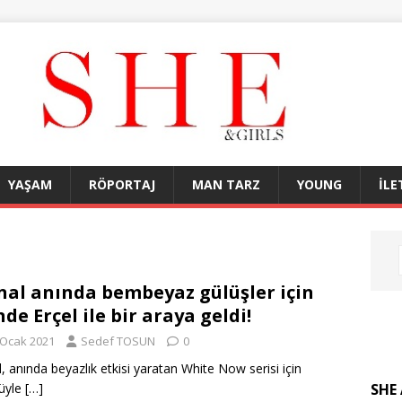
YAŞAM
RÖPORTAJ
MAN TARZ
YOUNG
İLE
nal anında bembeyaz gülüşler için
de Erçel ile bir araya geldi!
 Ocak 2021
Sedef TOSUN
0
l, anında beyazlık etkisi yaratan White Now serisi için
SHE 
üyle
[…]