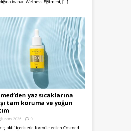
dığına inanan Wellness Eğitmeni,
[…]
med’den yaz sıcaklarına
şı tam koruma ve yoğun
kım
Ağustos 2026
0
miş aktif içeriklerle formüle edilen Cosmed