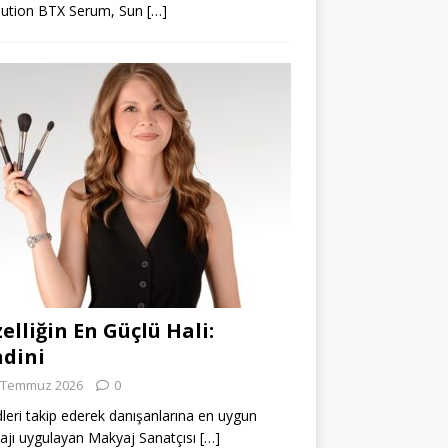
lution BTX Serum, Sun
[…]
elliğin En Güçlü Hali:
dini
 Temmuz 2026
0
leri takip ederek danışanlarına en uygun
jı uygulayan Makyaj Sanatçısı
[…]