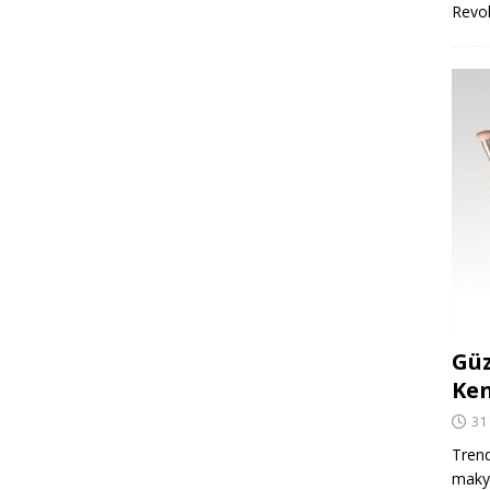
Revo
Güz
Ken
31
Trend
makya