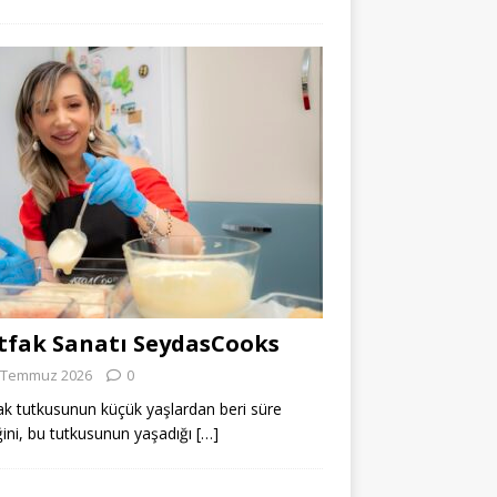
fak Sanatı SeydasCooks
 Temmuz 2026
0
k tutkusunun küçük yaşlardan beri süre
ğini, bu tutkusunun yaşadığı
[…]