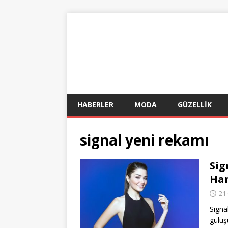
HABERLER
MODA
GÜZELLİK
signal yeni rekamı
Sig
Han
21
Signa
gülüş