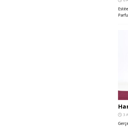
Estée
Parfu
Har
3 
Gerçe