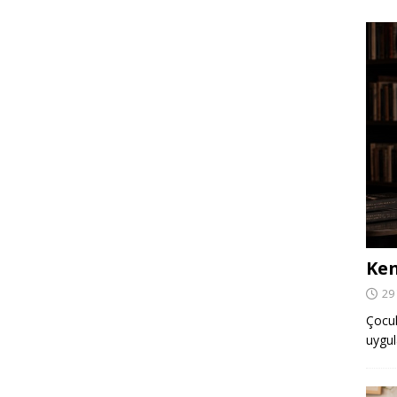
Ken
29
Çocuk,
uygul