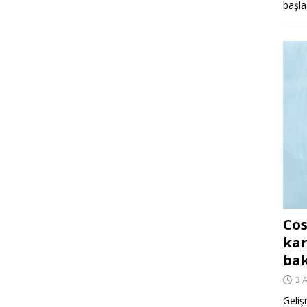
başla
Cos
kar
ba
3 
Geliş