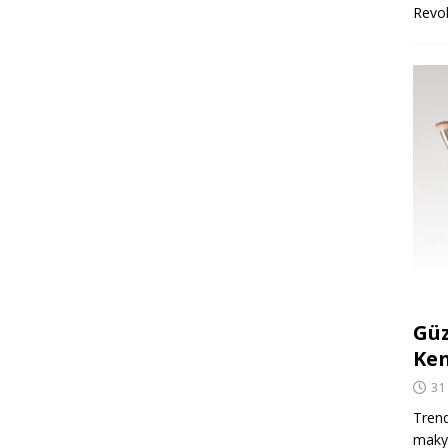
Revo
Güz
Ken
31
Trend
makya