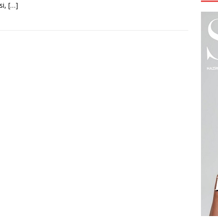
si,
[…]