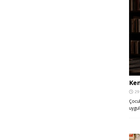
Ken
29
Çocuk,
uygul