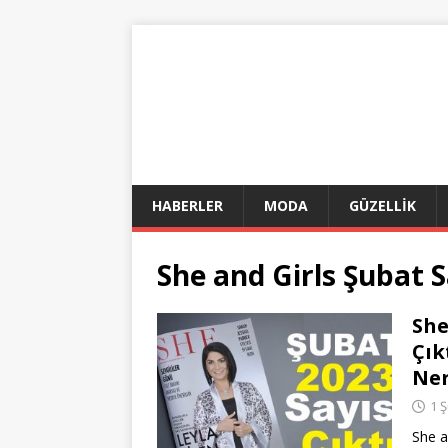
HABERLER
MODA
GÜZELLİK
She and Girls Şubat S
She
Çık
Ner
1 
She a