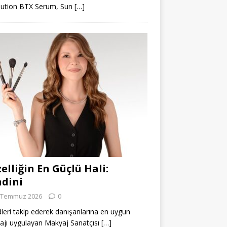
lution BTX Serum, Sun
[…]
elliğin En Güçlü Hali:
dini
 Temmuz 2026
0
leri takip ederek danışanlarına en uygun
jı uygulayan Makyaj Sanatçısı
[…]