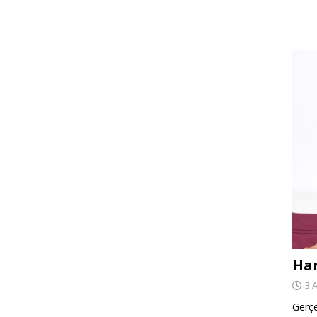
Har
3 
Gerçe