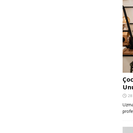
Çoc
Un
28
Uzman
profe