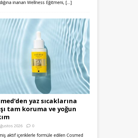
dığına inanan Wellness Eğitmeni,
[…]
med’den yaz sıcaklarına
şı tam koruma ve yoğun
kım
Ağustos 2026
0
miş aktif içeriklerle formüle edilen Cosmed