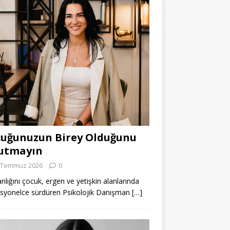
uğunuzun Birey Olduğunu
utmayın
 Temmuz 2026
0
lığını çocuk, ergen ve yetişkin alanlarında
syonelce sürdüren Psikolojik Danışman
[…]