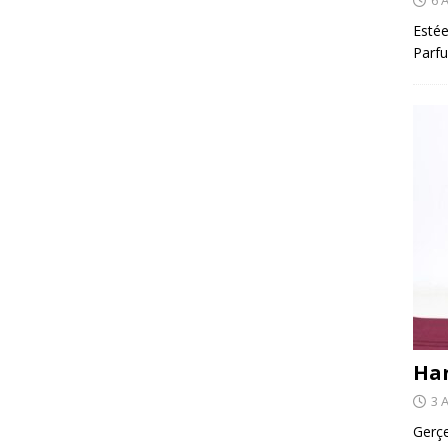
Estée
Parfu
Har
3 
Gerçe