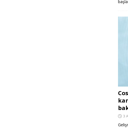
başla
Cos
kar
ba
3 
Geliş