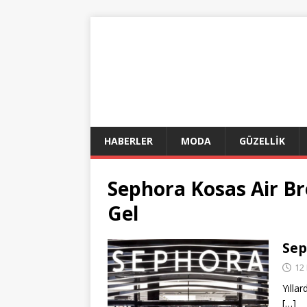
HABERLER
MODA
GÜZELLİK
Sephora Kosas Air Br
Gel
Sep
12
Yıllar
[…]