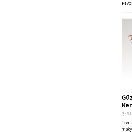
Revo
Güz
Ken
31
Trend
makya