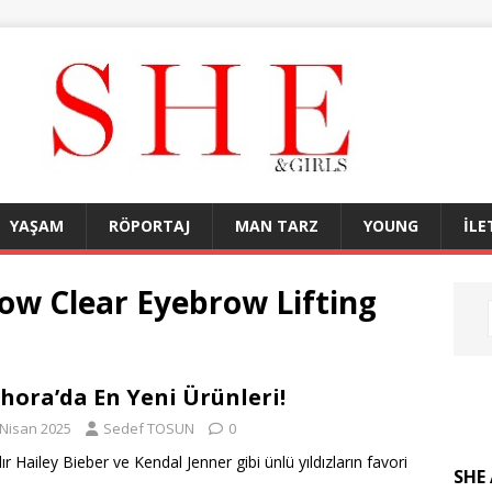
YAŞAM
RÖPORTAJ
MAN TARZ
YOUNG
İLE
ow Clear Eyebrow Lifting
hora’da En Yeni Ürünleri!
 Nisan 2025
Sedef TOSUN
0
dır Hailey Bieber ve Kendal Jenner gibi ünlü yıldızların favori
SHE 