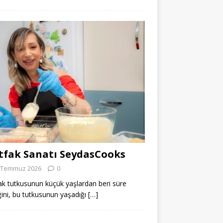
fak Sanatı SeydasCooks
 Temmuz 2026
0
k tutkusunun küçük yaşlardan beri süre
ğini, bu tutkusunun yaşadığı
[…]