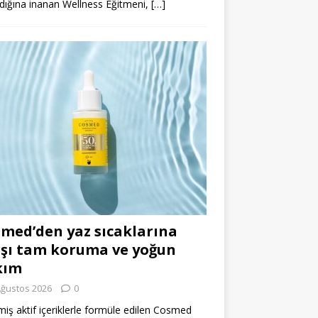
dığına inanan Wellness Eğitmeni,
[…]
med’den yaz sıcaklarına
şı tam koruma ve yoğun
kım
Ağustos 2026
0
miş aktif içeriklerle formüle edilen Cosmed