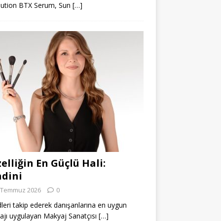
lution BTX Serum, Sun
[…]
elliğin En Güçlü Hali:
dini
 Temmuz 2026
0
leri takip ederek danışanlarına en uygun
jı uygulayan Makyaj Sanatçısı
[…]