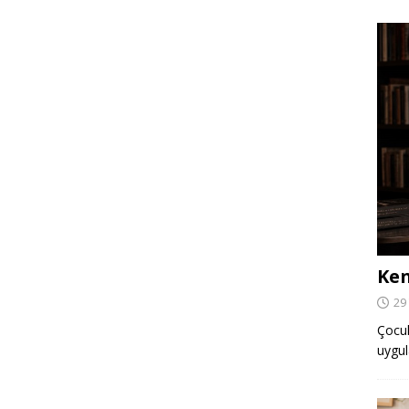
Ken
29
Çocuk,
uygul