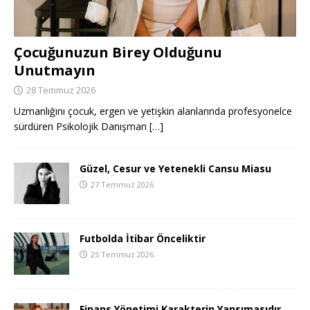
Çocuğunuzun Birey Olduğunu
Unutmayın
28 Temmuz 2026
Uzmanlığını çocuk, ergen ve yetişkin alanlarında profesyonelce
sürdüren Psikolojik Danışman
[…]
Güzel, Cesur ve Yetenekli Cansu Miasu
27 Temmuz 2026
Futbolda İtibar Önceliktir
25 Temmuz 2026
Finans Yönetimi Karakterin Yansımasıdır