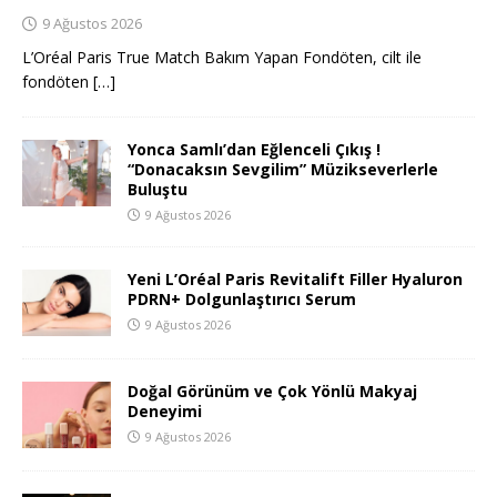
9 Ağustos 2026
L’Oréal Paris True Match Bakım Yapan Fondöten, cilt ile
fondöten
[…]
Yonca Samlı’dan Eğlenceli Çıkış !
“Donacaksın Sevgilim” Müzikseverlerle
Buluştu
9 Ağustos 2026
Yeni L’Oréal Paris Revitalift Filler Hyaluron
PDRN+ Dolgunlaştırıcı Serum
9 Ağustos 2026
Doğal Görünüm ve Çok Yönlü Makyaj
Deneyimi
9 Ağustos 2026