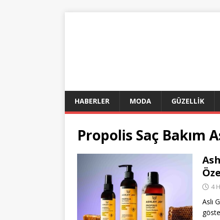
HABERLER
MODA
GÜZELLİK
Propolis Saç Bakım A
Ash
Öze
4 
Aslı 
göst