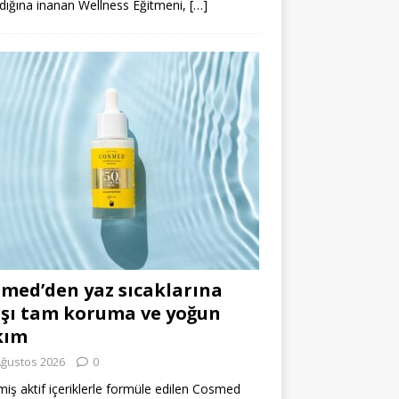
dığına inanan Wellness Eğitmeni,
[…]
med’den yaz sıcaklarına
şı tam koruma ve yoğun
kım
Ağustos 2026
0
miş aktif içeriklerle formüle edilen Cosmed