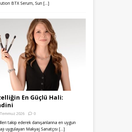
lution BTX Serum, Sun
[…]
elliğin En Güçlü Hali:
dini
 Temmuz 2026
0
leri takip ederek danışanlarına en uygun
jı uygulayan Makyaj Sanatçısı
[…]