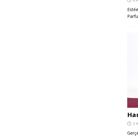
Estée
Parfu
Har
3 
Gerçe