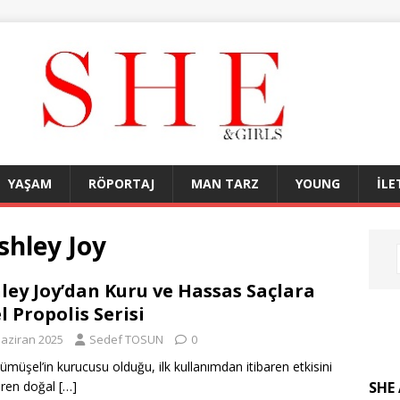
YAŞAM
RÖPORTAJ
MAN TARZ
YOUNG
İLE
shley Joy
ley Joy’dan Kuru ve Hassas Saçlara
l Propolis Serisi
Haziran 2025
Sedef TOSUN
0
Gümüşel’in kurucusu olduğu, ilk kullanımdan itibaren etkisini
SHE 
eren doğal
[…]