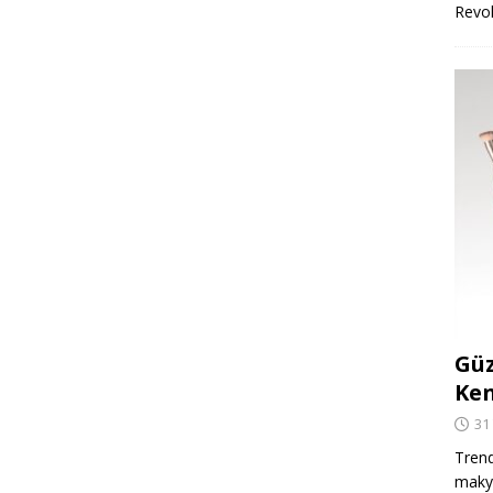
Revo
Güz
Ken
31
Trend
makya