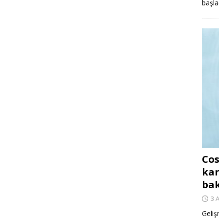
başla
Cos
kar
ba
3 
Geliş