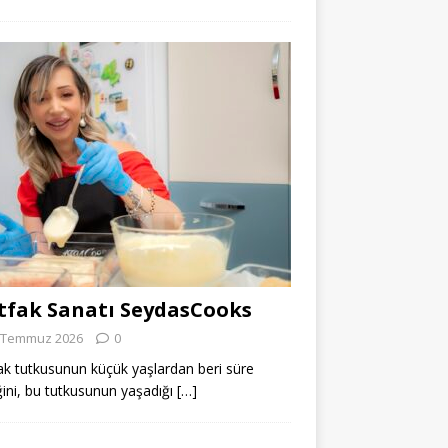
fak Sanatı SeydasCooks
 Temmuz 2026
0
k tutkusunun küçük yaşlardan beri süre
ğini, bu tutkusunun yaşadığı
[…]