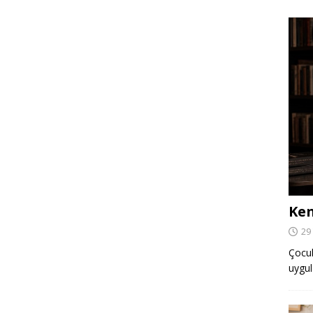
Ken
29
Çocuk,
uygul