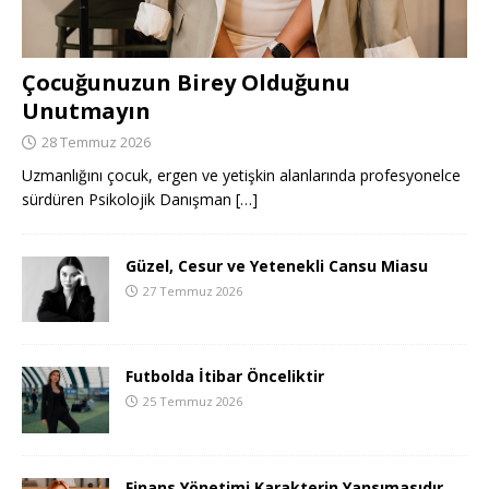
Çocuğunuzun Birey Olduğunu
Unutmayın
28 Temmuz 2026
Uzmanlığını çocuk, ergen ve yetişkin alanlarında profesyonelce
sürdüren Psikolojik Danışman
[…]
Güzel, Cesur ve Yetenekli Cansu Miasu
27 Temmuz 2026
Futbolda İtibar Önceliktir
25 Temmuz 2026
Finans Yönetimi Karakterin Yansımasıdır