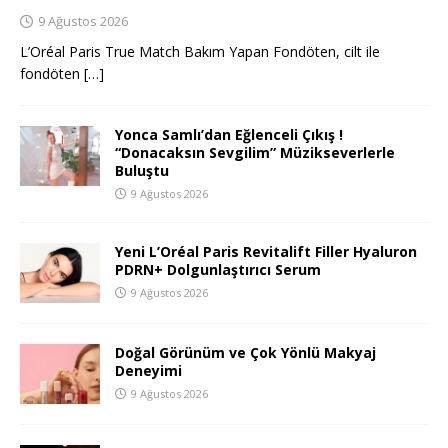
9 Ağustos 2026
L’Oréal Paris True Match Bakım Yapan Fondöten, cilt ile
fondöten
[…]
Yonca Samlı’dan Eğlenceli Çıkış !
“Donacaksın Sevgilim” Müzikseverlerle
Buluştu
9 Ağustos 2026
Yeni L’Oréal Paris Revitalift Filler Hyaluron
PDRN+ Dolgunlaştırıcı Serum
9 Ağustos 2026
Doğal Görünüm ve Çok Yönlü Makyaj
Deneyimi
9 Ağustos 2026