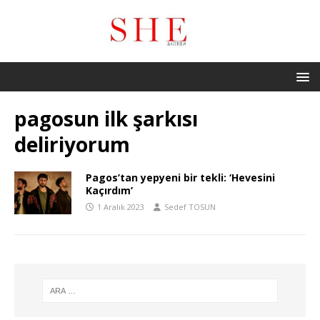
pagosun ilk şarkısı
deliriyorum
Pagos’tan yepyeni bir tekli: ‘Hevesini
Kaçırdım’
1 Aralık 2023
Sedef TOSUN