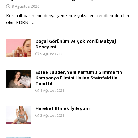
9 Ağustos 2026
Kore cilt bakımının dünya genelinde yükselen trendlerinden biri
olan PDRN
[…]
Doğal Görünüm ve Çok Yönlü Makyaj
Deneyimi
9 Ağustos 2026
Estée Lauder, Yeni Parfümü Glimmer’ın
Kampanya Filmini Hailee Steinfeld ile
Tanıttı!
6 Ağustos 2026
Hareket Etmek İyileştirir
3 Ağustos 2026