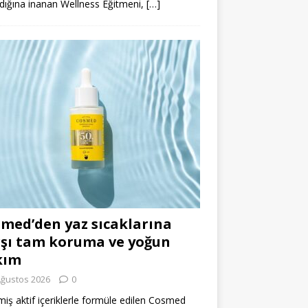
dığına inanan Wellness Eğitmeni,
[…]
med’den yaz sıcaklarına
şı tam koruma ve yoğun
kım
Ağustos 2026
0
miş aktif içeriklerle formüle edilen Cosmed