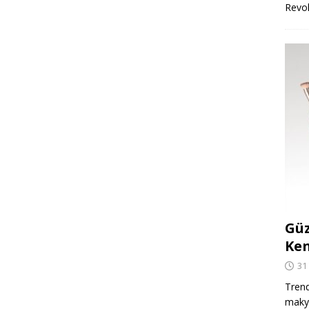
Revo
Güz
Ken
31
Trend
makya