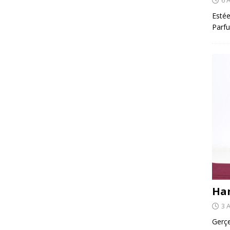
Estée
Parfu
Har
3 
Gerçe