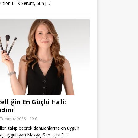
lution BTX Serum, Sun
[…]
elliğin En Güçlü Hali:
dini
 Temmuz 2026
0
leri takip ederek danışanlarına en uygun
jı uygulayan Makyaj Sanatçısı
[…]