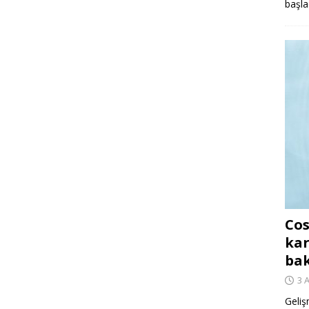
başla
Cos
kar
ba
3 
Geliş