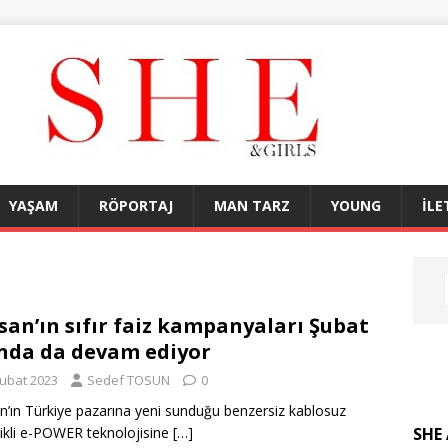
YAŞAM
RÖPORTAJ
MAN TARZ
YOUNG
İLE
san’ın sıfır faiz kampanyaları Şubat
nda da devam ediyor
Şubat 2023
Sedef TOSUN
0
n’ın Türkiye pazarına yeni sunduğu benzersiz kablosuz
SHE 
rikli e-POWER teknolojisine
[…]