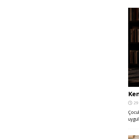
Ken
29
Çocuk,
uygul