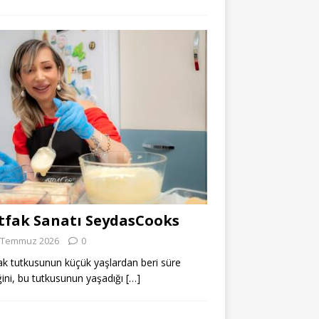
fak Sanatı SeydasCooks
 Temmuz 2026
0
k tutkusunun küçük yaşlardan beri süre
ğini, bu tutkusunun yaşadığı
[…]