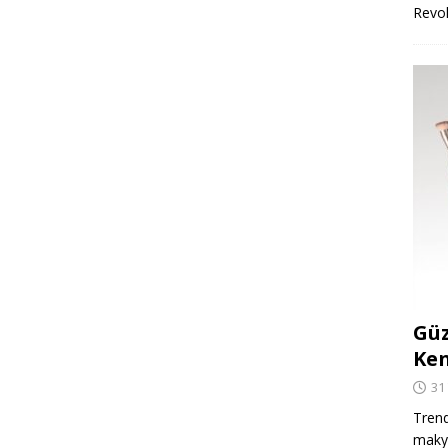
Revo
Güz
Ken
31
Trend
makya