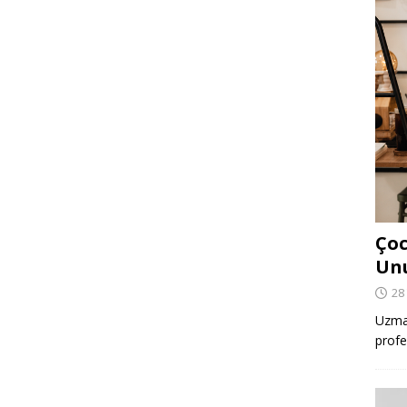
Çoc
Un
28
Uzman
profe