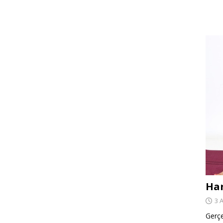
Har
3 
Gerçe