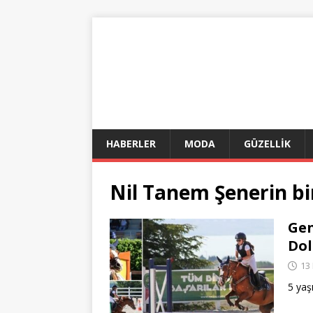
HABERLER
MODA
GÜZELLİK
Nil Tanem Şenerin bin
Gen
Dol
13 
5 yaş