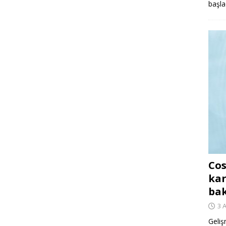
başla
Cos
kar
ba
3 
Geliş