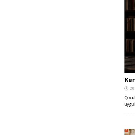
Ken
29
Çocuk,
uygul