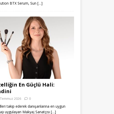
lution BTX Serum, Sun
[…]
elliğin En Güçlü Hali:
dini
 Temmuz 2026
0
leri takip ederek danışanlarına en uygun
jı uygulayan Makyaj Sanatçısı
[…]