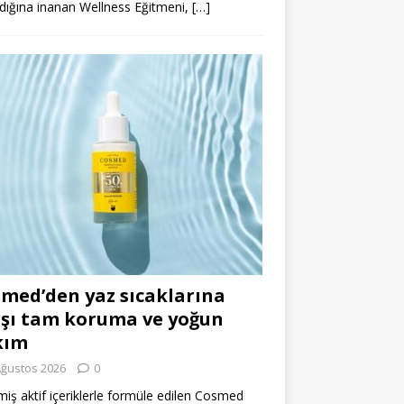
dığına inanan Wellness Eğitmeni,
[…]
med’den yaz sıcaklarına
şı tam koruma ve yoğun
kım
Ağustos 2026
0
miş aktif içeriklerle formüle edilen Cosmed