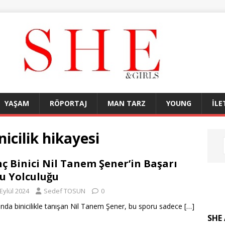
YAŞAM
RÖPORTAJ
MAN TARZ
YOUNG
İLE
icilik hikayesi
ç Binici Nil Tanem Şener’in Başarı
u Yolculuğu
Eylül 2024
Sedef TOSUN
0
ında binicilikle tanışan Nil Tanem Şener, bu sporu sadece
[…]
SHE 