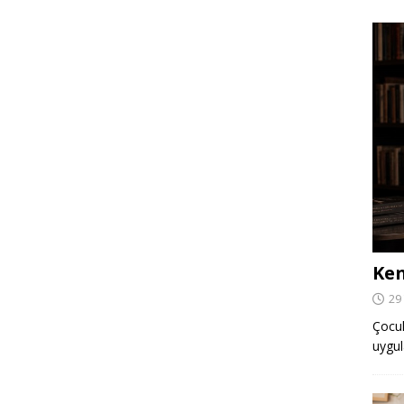
Ken
29
Çocuk,
uygul