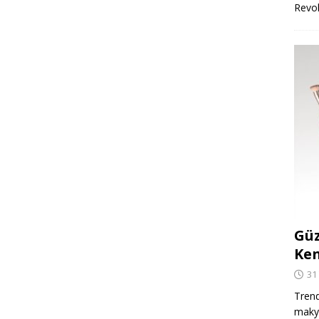
Revo
Güz
Ken
31
Trend
makya