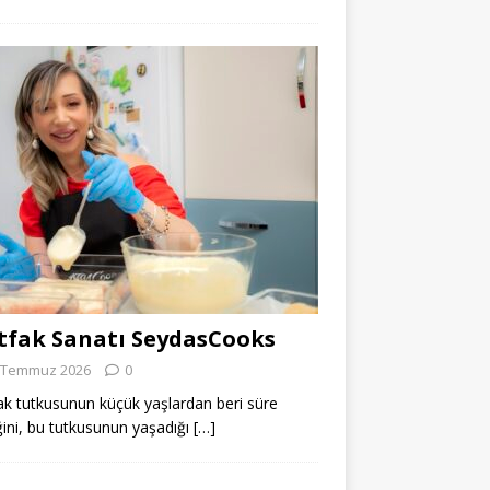
fak Sanatı SeydasCooks
 Temmuz 2026
0
k tutkusunun küçük yaşlardan beri süre
ğini, bu tutkusunun yaşadığı
[…]