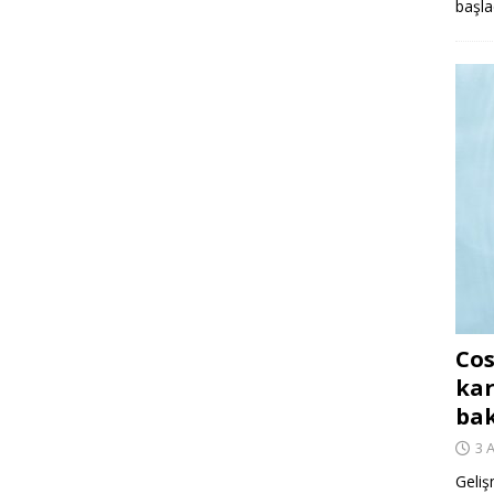
başla
Cos
kar
ba
3 
Geliş