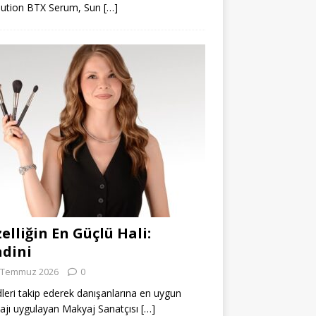
lution BTX Serum, Sun
[…]
elliğin En Güçlü Hali:
dini
 Temmuz 2026
0
leri takip ederek danışanlarına en uygun
jı uygulayan Makyaj Sanatçısı
[…]