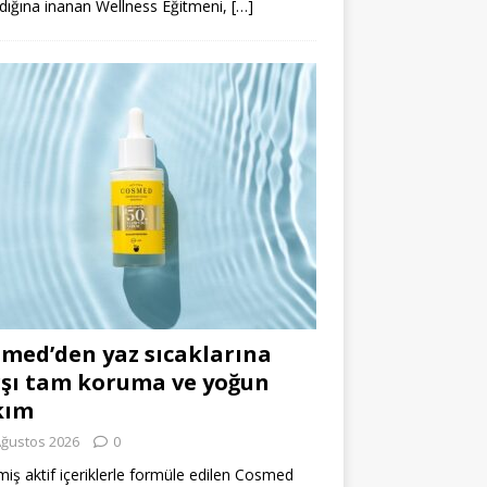
dığına inanan Wellness Eğitmeni,
[…]
med’den yaz sıcaklarına
şı tam koruma ve yoğun
kım
Ağustos 2026
0
miş aktif içeriklerle formüle edilen Cosmed