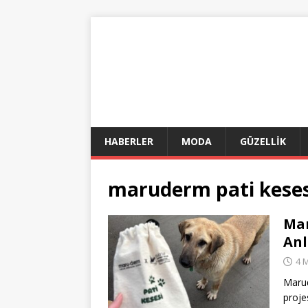
HABERLER
MODA
GÜZELLİK
maruderm pati keses
Mar
Anl
4 
Marud
proje