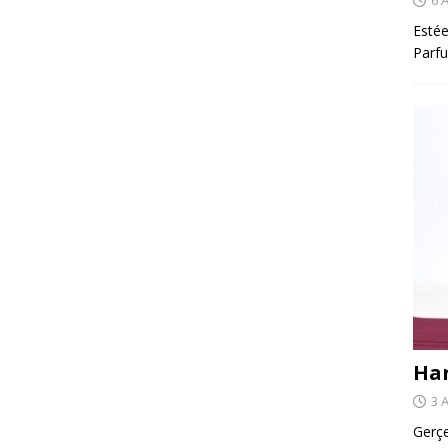
Estée
Parfu
Har
3 
Gerçe