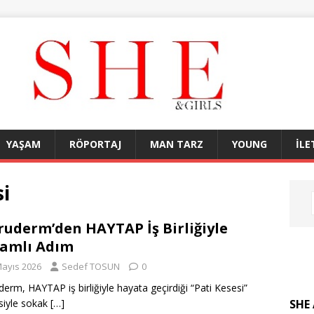
YAŞAM
RÖPORTAJ
MAN TARZ
YOUNG
İLE
i
uderm’den HAYTAP İş Birliğiyle
amlı Adım
Mayıs 2026
Sedef TOSUN
0
erm, HAYTAP iş birliğiyle hayata geçirdiği “Pati Kesesi”
SHE 
siyle sokak
[…]