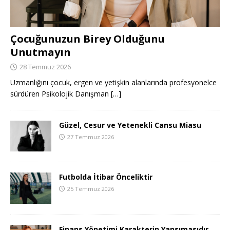
Çocuğunuzun Birey Olduğunu
Unutmayın
28 Temmuz 2026
Uzmanlığını çocuk, ergen ve yetişkin alanlarında profesyonelce
sürdüren Psikolojik Danışman
[…]
Güzel, Cesur ve Yetenekli Cansu Miasu
27 Temmuz 2026
Futbolda İtibar Önceliktir
25 Temmuz 2026
Finans Yönetimi Karakterin Yansımasıdır