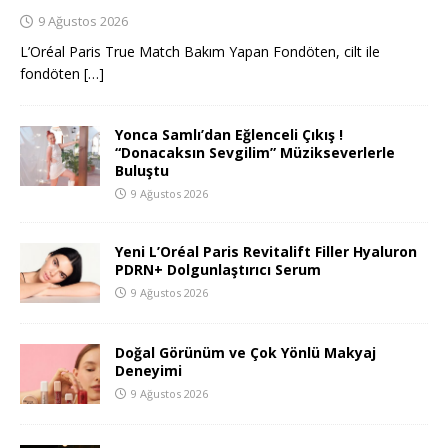
9 Ağustos 2026
L’Oréal Paris True Match Bakım Yapan Fondöten, cilt ile
fondöten
[…]
Yonca Samlı’dan Eğlenceli Çıkış !
“Donacaksın Sevgilim” Müzikseverlerle
Buluştu
9 Ağustos 2026
Yeni L’Oréal Paris Revitalift Filler Hyaluron
PDRN+ Dolgunlaştırıcı Serum
9 Ağustos 2026
Doğal Görünüm ve Çok Yönlü Makyaj
Deneyimi
9 Ağustos 2026