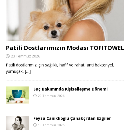
Patili Dostlarımızın Modası TOFITOWEL
23 Temmuz 2026
Patili dostlarımız için sağlıklı, hafif ve rahat, anti bakteriyel,
yumuşak,
[…]
Saç Bakımında Kişiselleşme Dönemi
22 Temmuz 2026
Feyza Caniklioğlu Çanakçı’dan Ezgiler
19 Temmuz 2026