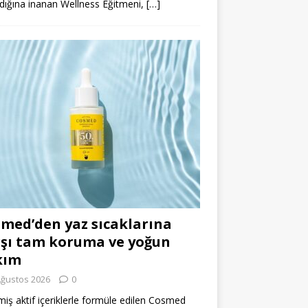
dığına inanan Wellness Eğitmeni,
[…]
med’den yaz sıcaklarına
şı tam koruma ve yoğun
kım
Ağustos 2026
0
miş aktif içeriklerle formüle edilen Cosmed