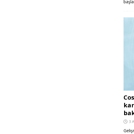
başla
Cos
kar
ba
3 
Geliş