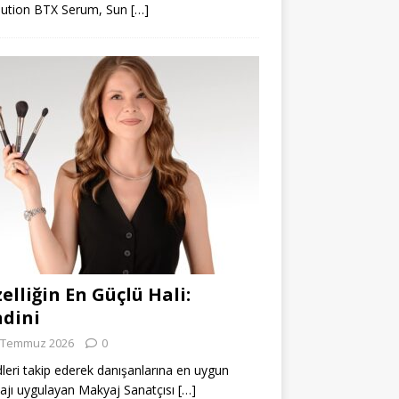
lution BTX Serum, Sun
[…]
elliğin En Güçlü Hali:
dini
 Temmuz 2026
0
leri takip ederek danışanlarına en uygun
jı uygulayan Makyaj Sanatçısı
[…]