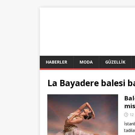
HABERLER
MODA
GÜZELLİK
La Bayadere balesi b
Bal
mis
12
İstan
tadil