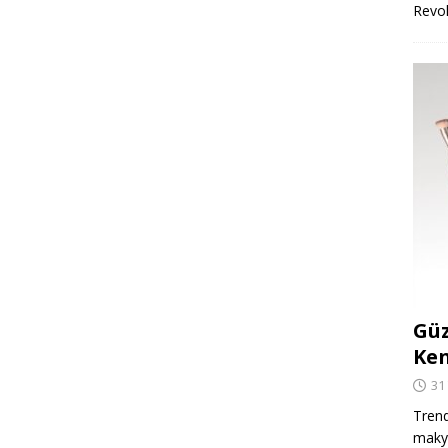
Revo
Güz
Ken
31
Trend
makya