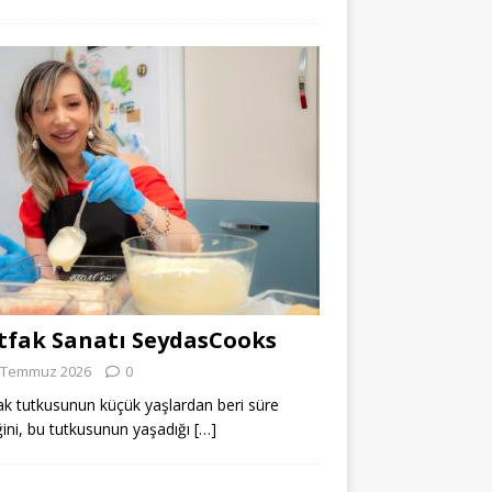
fak Sanatı SeydasCooks
 Temmuz 2026
0
k tutkusunun küçük yaşlardan beri süre
ğini, bu tutkusunun yaşadığı
[…]