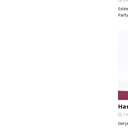
Estée
Parfu
Har
3 
Gerçe