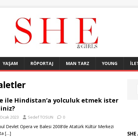
YAŞAM
RÖPORTAJ
MAN TARZ
YOUNG
İLE
aletler
e ile Hindistan’a yolculuk etmek ister
iniz?
 Ocak 2023
Sedef TOSUN
0
bul Devlet Opera ve Balesi 2008’de Atatürk Kültür Merkezi
SHE 
ata
[…]