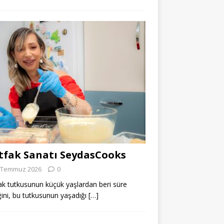
fak Sanatı SeydasCooks
 Temmuz 2026
0
k tutkusunun küçük yaşlardan beri süre
ğini, bu tutkusunun yaşadığı
[…]