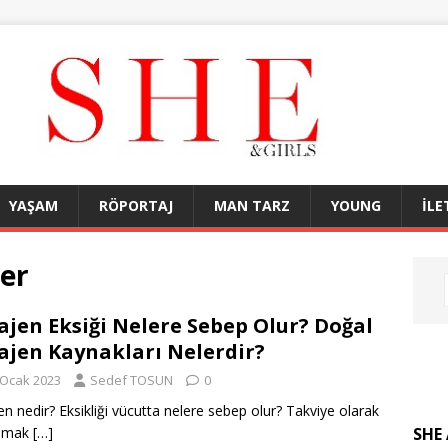
YAŞAM
RÖPORTAJ
MAN TARZ
YOUNG
İLE
ler
ajen Eksiği Nelere Sebep Olur? Doğal
ajen Kaynakları Nelerdir?
 Ocak 2023
Sedef TOSUN
0
en nedir? Eksikliği vücutta nelere sebep olur? Takviye olarak
SHE 
anmak
[…]