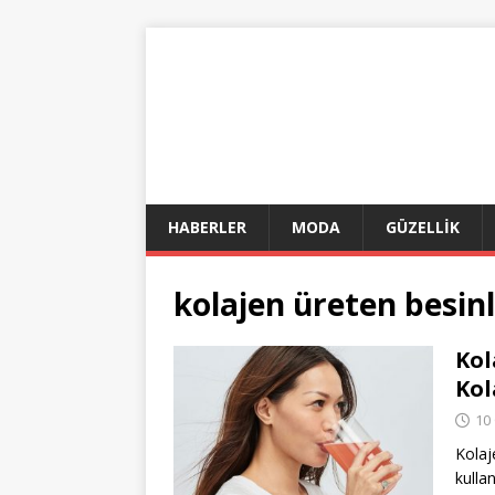
HABERLER
MODA
GÜZELLİK
kolajen üreten besin
Kol
Kol
10
Kolaj
kull