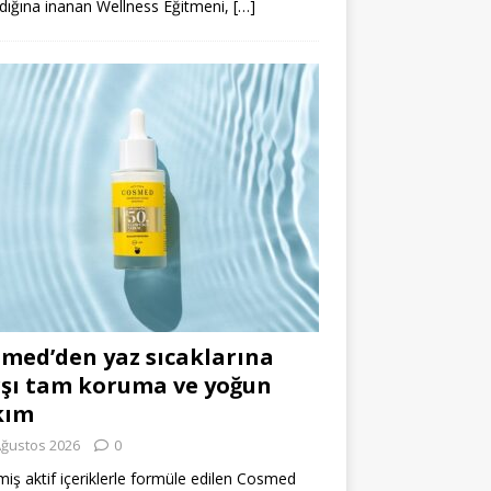
dığına inanan Wellness Eğitmeni,
[…]
med’den yaz sıcaklarına
şı tam koruma ve yoğun
kım
Ağustos 2026
0
miş aktif içeriklerle formüle edilen Cosmed