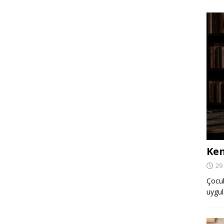
Ken
29
Çocuk,
uygul