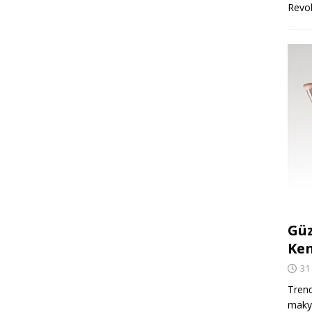
Revo
Güz
Ken
31
Trend
makya