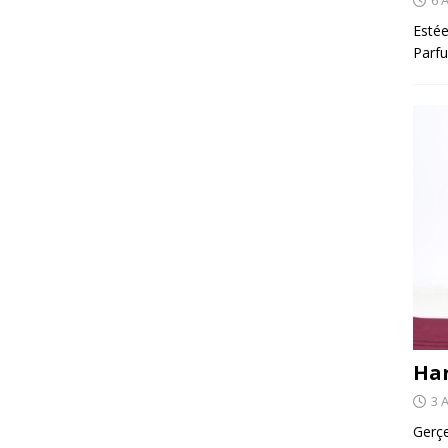
Estée
Parfu
Har
3 
Gerçe