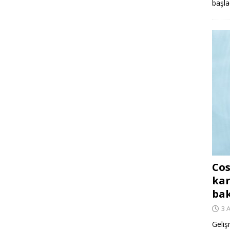
başla
Cos
kar
ba
3 
Geliş