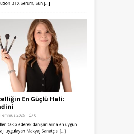
lution BTX Serum, Sun
[…]
elliğin En Güçlü Hali:
dini
 Temmuz 2026
0
leri takip ederek danışanlarına en uygun
jı uygulayan Makyaj Sanatçısı
[…]