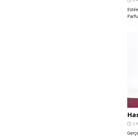
Estée
Parfu
Har
3 
Gerçe