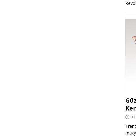
Revo
Güz
Ken
31
Trend
makya