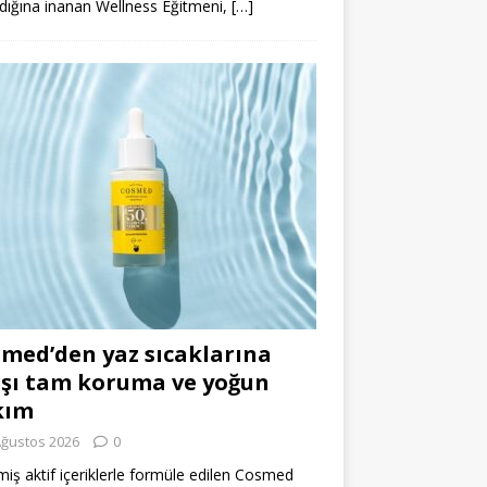
dığına inanan Wellness Eğitmeni,
[…]
med’den yaz sıcaklarına
şı tam koruma ve yoğun
kım
Ağustos 2026
0
miş aktif içeriklerle formüle edilen Cosmed