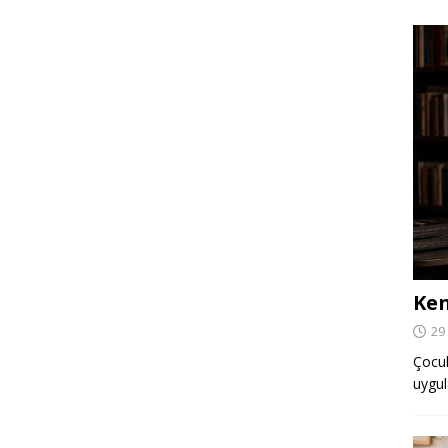
Ken
29
Çocuk,
uygul