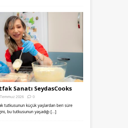
fak Sanatı SeydasCooks
 Temmuz 2026
0
k tutkusunun küçük yaşlardan beri süre
ğini, bu tutkusunun yaşadığı
[…]