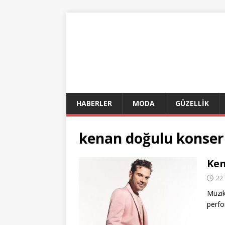
HABERLER
MODA
GÜZELLİK
kenan doğulu konse
Ken
22
Müzik
perf