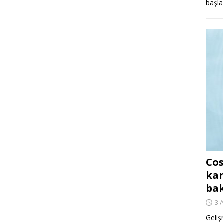
başla
Cos
kar
ba
3 
Geliş