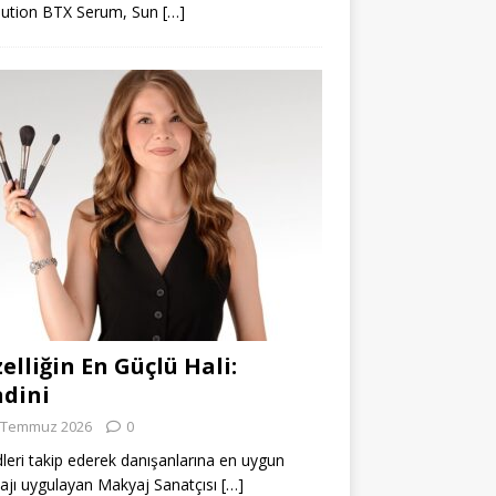
lution BTX Serum, Sun
[…]
elliğin En Güçlü Hali:
dini
 Temmuz 2026
0
leri takip ederek danışanlarına en uygun
jı uygulayan Makyaj Sanatçısı
[…]