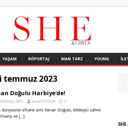
YAŞAM
RÖPORTAJ
MAN TARZ
YOUNG
İLE
ri temmuz 2023
an Doğulu Harbiye’de!
 Temmuz 2023
Sedef TOSUN
0
 dünyasının efsane ismi Kenan Doğulu, etkileyici sahne
ormansı ve
[…]
SHE 