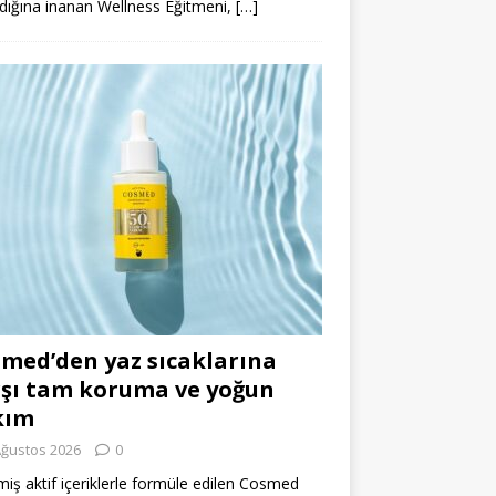
dığına inanan Wellness Eğitmeni,
[…]
med’den yaz sıcaklarına
şı tam koruma ve yoğun
kım
Ağustos 2026
0
miş aktif içeriklerle formüle edilen Cosmed