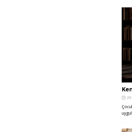
Ken
29
Çocuk,
uygul