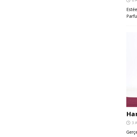
Estée
Parfu
Har
3 
Gerçe