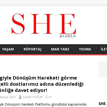
YAŞAM
RÖPORTAJ
MAN TARZ
YOUNG
İLE
giyle Dönüşüm Hareketi görme
elli dostlarımız adına düzenlediği
inliğe davet ediyor!
 Mayıs 2021
Sedef TOSUN
0
SHE 
yle Dönüşüm Hareketi Platformu gönüllülük kapsamında