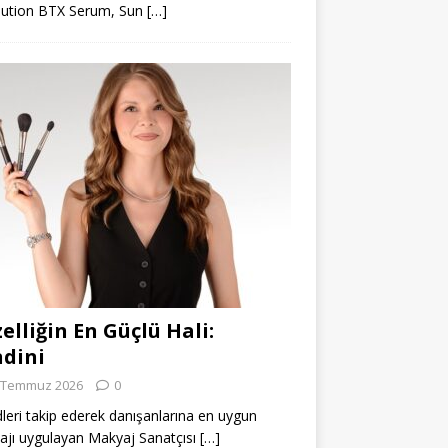
lution BTX Serum, Sun
[…]
elliğin En Güçlü Hali:
dini
 Temmuz 2026
0
leri takip ederek danışanlarına en uygun
jı uygulayan Makyaj Sanatçısı
[…]