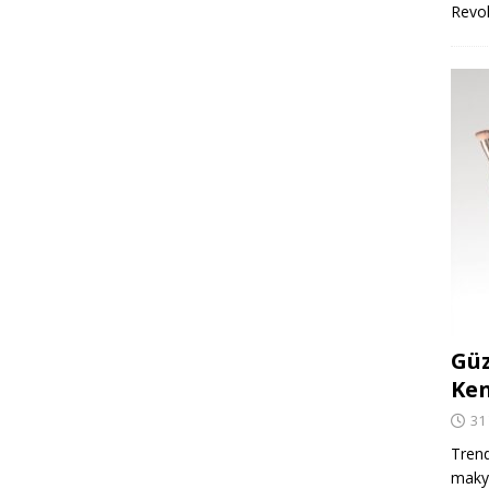
Revo
Güz
Ken
31
Trend
makya