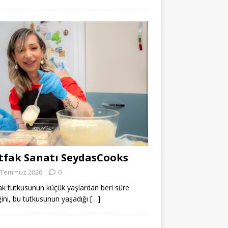
fak Sanatı SeydasCooks
 Temmuz 2026
0
k tutkusunun küçük yaşlardan beri süre
ğini, bu tutkusunun yaşadığı
[…]