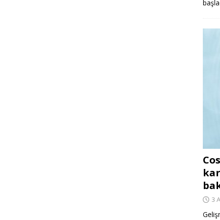
başla
Cos
kar
ba
3 
Geliş