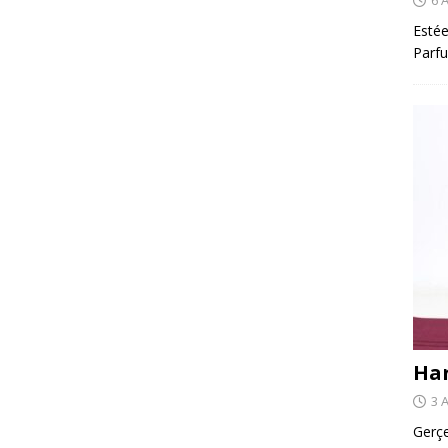
Estée
Parfu
Har
3 
Gerçe