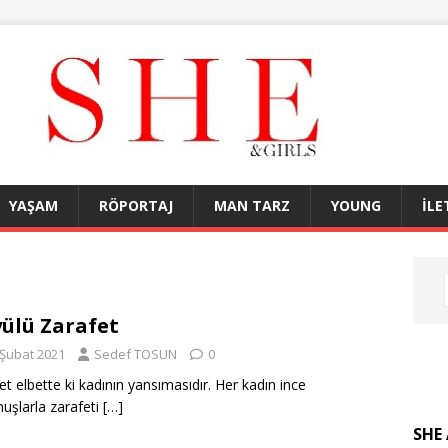
YAŞAM
RÖPORTAJ
MAN TARZ
YOUNG
İLE
ülü Zarafet
 Şubat 2021
Sedef TOSUN
0
et elbette ki kadının yansımasıdır. Her kadın ince
uşlarla zarafeti
[…]
SHE 