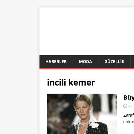
HABERLER
MODA
GÜZELLİK
incili kemer
Büy
21
Zaraf
dokun