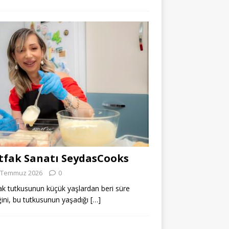
fak Sanatı SeydasCooks
 Temmuz 2026
0
k tutkusunun küçük yaşlardan beri süre
ğini, bu tutkusunun yaşadığı
[…]