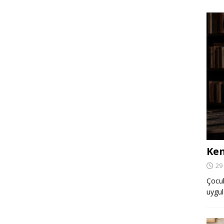
Ken
29
Çocuk,
uygul