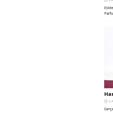
Estée
Parfu
Har
3 
Gerçe