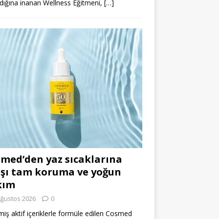
dığına inanan Wellness Eğitmeni,
[…]
med’den yaz sıcaklarına
şı tam koruma ve yoğun
kım
Ağustos 2026
0
miş aktif içeriklerle formüle edilen Cosmed