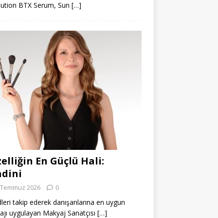
lution BTX Serum, Sun
[…]
elliğin En Güçlü Hali:
dini
 Temmuz 2026
0
leri takip ederek danışanlarına en uygun
jı uygulayan Makyaj Sanatçısı
[…]