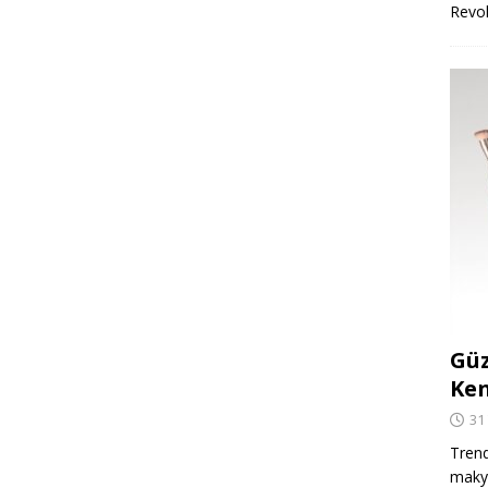
Revo
Güz
Ken
31
Trend
makya