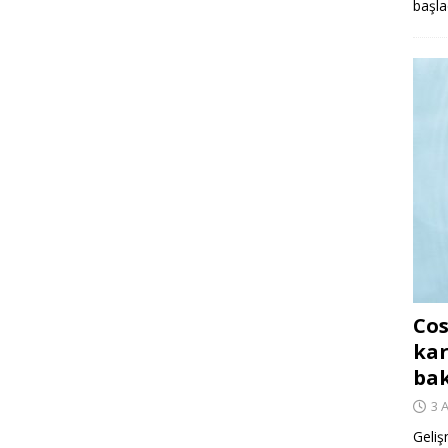
başla
Cos
kar
ba
3 
Geliş