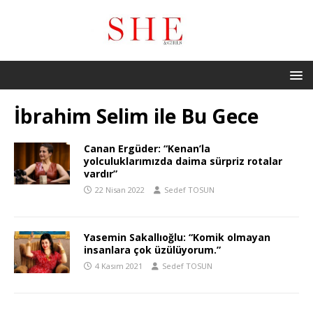
İbrahim Selim ile Bu Gece
Canan Ergüder: “Kenan’la
yolculuklarımızda daima sürpriz rotalar
vardır”
22 Nisan 2022
Sedef TOSUN
Yasemin Sakallıoğlu: “Komik olmayan
insanlara çok üzülüyorum.”
4 Kasım 2021
Sedef TOSUN