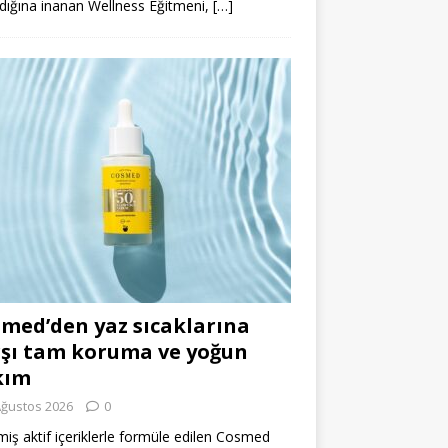
dığına inanan Wellness Eğitmeni,
[…]
med’den yaz sıcaklarına
şı tam koruma ve yoğun
kım
Ağustos 2026
0
miş aktif içeriklerle formüle edilen Cosmed