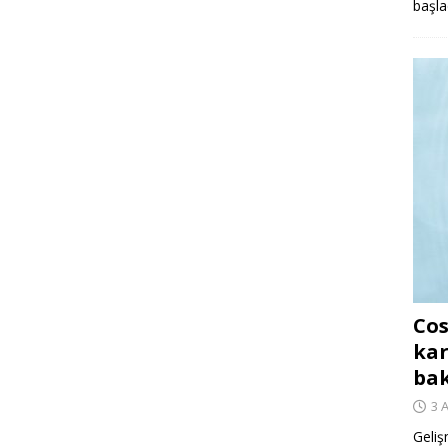
başla
Cos
kar
ba
3 
Geliş