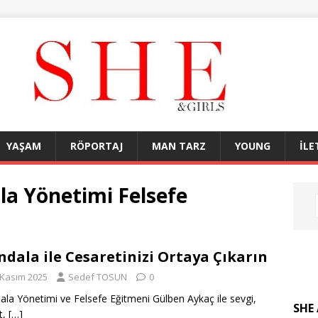
YAŞAM
RÖPORTAJ
MAN TARZ
YOUNG
İLE
a Yönetimi Felsefe
dala ile Cesaretinizi Ortaya Çıkarın
 Kasım 2025
Sedef TOSUN
0
la Yönetimi ve Felsefe Eğitmeni Gülben Aykaç ile sevgi,
SHE 
t,
[…]