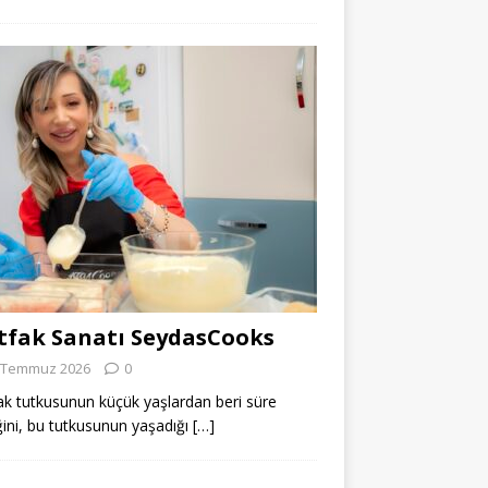
fak Sanatı SeydasCooks
 Temmuz 2026
0
k tutkusunun küçük yaşlardan beri süre
ğini, bu tutkusunun yaşadığı
[…]