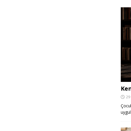
Ken
29
Çocuk,
uygul