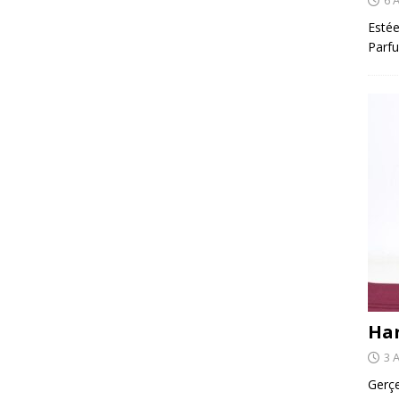
Estée
Parfu
Har
3 
Gerçe