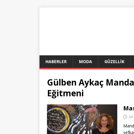
HABERLER
MODA
GÜZELLİK
Gülben Aykaç Mandal
Eğitmeni
Man
24
Manda
şefka