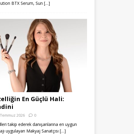
lution BTX Serum, Sun
[…]
elliğin En Güçlü Hali:
dini
 Temmuz 2026
0
leri takip ederek danışanlarına en uygun
jı uygulayan Makyaj Sanatçısı
[…]