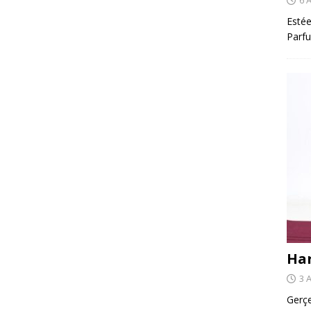
Estée
Parfu
Har
3 
Gerçe