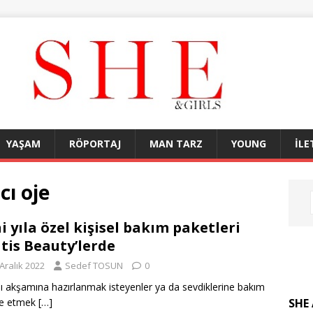
YAŞAM
RÖPORTAJ
MAN TARZ
YOUNG
İLE
cı oje
i yıla özel kişisel bakım paketleri
tis Beauty’lerde
Aralık 2022
Sedef TOSUN
0
şı akşamına hazırlanmak isteyenler ya da sevdiklerine bakım
SHE 
ye etmek
[…]