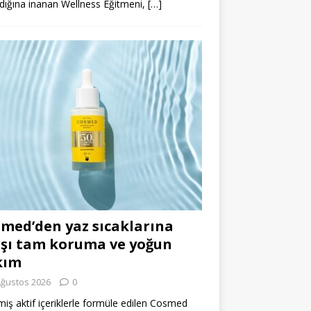
dığına inanan Wellness Eğitmeni,
[…]
med’den yaz sıcaklarına
şı tam koruma ve yoğun
kım
Ağustos 2026
0
miş aktif içeriklerle formüle edilen Cosmed