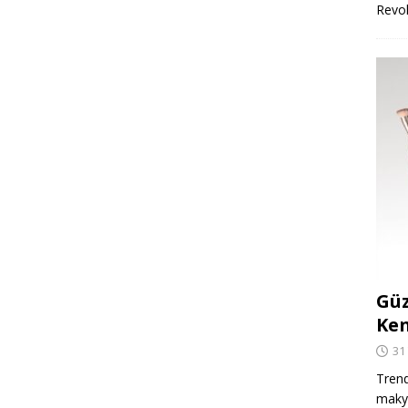
Revo
Güz
Ken
31
Trend
makya