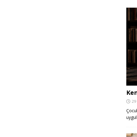
Ken
29
Çocuk,
uygul