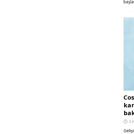
başla
Cos
kar
ba
3 
Geliş