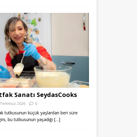
fak Sanatı SeydasCooks
 Temmuz 2026
0
k tutkusunun küçük yaşlardan beri süre
ğini, bu tutkusunun yaşadığı
[…]