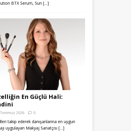
lution BTX Serum, Sun
[…]
elliğin En Güçlü Hali:
dini
 Temmuz 2026
0
leri takip ederek danışanlarına en uygun
jı uygulayan Makyaj Sanatçısı
[…]