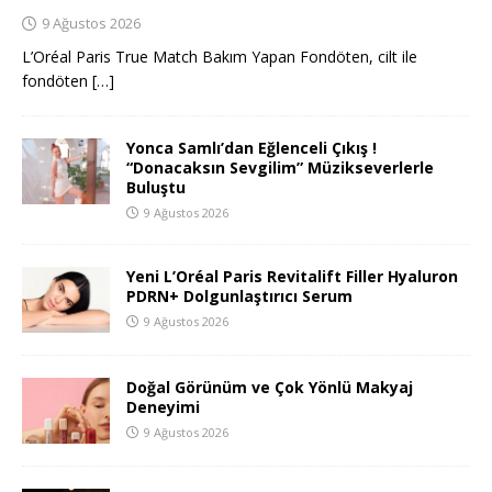
9 Ağustos 2026
L’Oréal Paris True Match Bakım Yapan Fondöten, cilt ile
fondöten
[…]
Yonca Samlı’dan Eğlenceli Çıkış !
“Donacaksın Sevgilim” Müzikseverlerle
Buluştu
9 Ağustos 2026
Yeni L’Oréal Paris Revitalift Filler Hyaluron
PDRN+ Dolgunlaştırıcı Serum
9 Ağustos 2026
Doğal Görünüm ve Çok Yönlü Makyaj
Deneyimi
9 Ağustos 2026