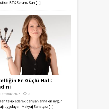
lution BTX Serum, Sun
[…]
elliğin En Güçlü Hali:
dini
 Temmuz 2026
0
leri takip ederek danışanlarına en uygun
jı uygulayan Makyaj Sanatçısı
[…]