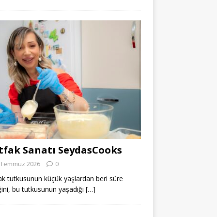
fak Sanatı SeydasCooks
 Temmuz 2026
0
k tutkusunun küçük yaşlardan beri süre
ğini, bu tutkusunun yaşadığı
[…]