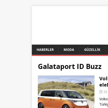
HABERLER
MODA
GÜZELLİK
Galataport ID Buzz
Vol
ele
23
Volks
Türki