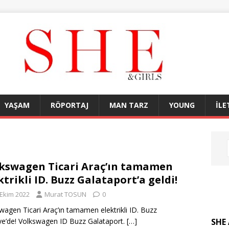
YAŞAM
RÖPORTAJ
MAN TARZ
YOUNG
İLE
kswagen Ticari Araç’ın tamamen
ktrikli ID. Buzz Galataport’a geldi!
 Ekim 2022
Murat TOSUN
0
wagen Ticari Araç’ın tamamen elektrikli ID. Buzz
SHE 
ye’de! Volkswagen ID Buzz Galataport.
[…]