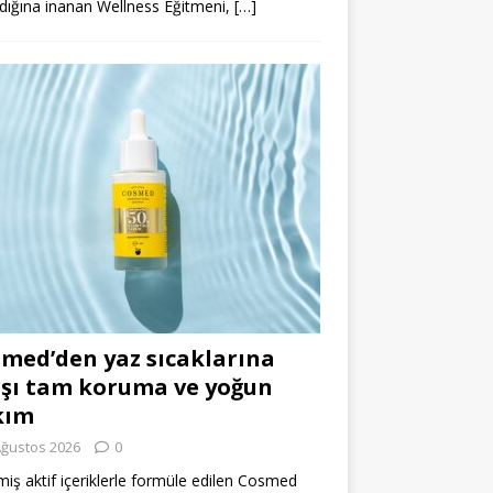
dığına inanan Wellness Eğitmeni,
[…]
med’den yaz sıcaklarına
şı tam koruma ve yoğun
kım
Ağustos 2026
0
miş aktif içeriklerle formüle edilen Cosmed