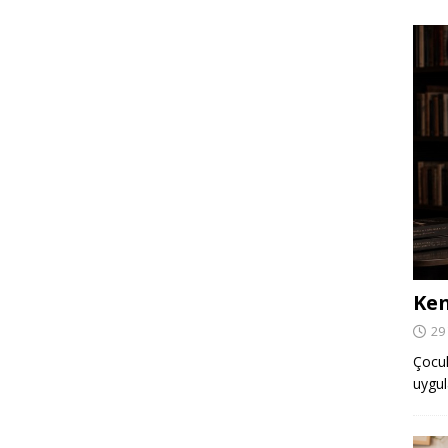
Ken
29
Çocuk,
uygul