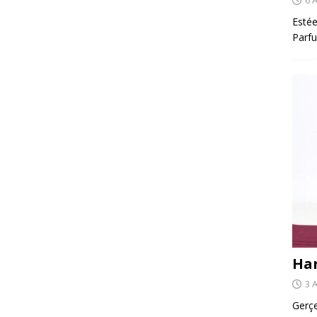
Estée
Parfu
Har
3 
Gerçe