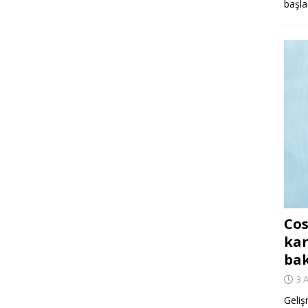
başla
Cos
kar
ba
3 
Geliş