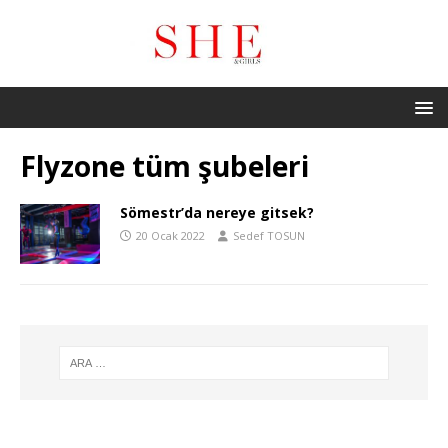
Flyzone tüm şubeleri
Sömestr’da nereye gitsek?
20 Ocak 2022
Sedef TOSUN