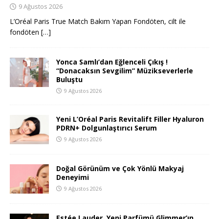
9 Ağustos 2026
L’Oréal Paris True Match Bakım Yapan Fondöten, cilt ile
fondöten
[…]
Yonca Samlı’dan Eğlenceli Çıkış !
“Donacaksın Sevgilim” Müzikseverlerle
Buluştu
9 Ağustos 2026
Yeni L’Oréal Paris Revitalift Filler Hyaluron
PDRN+ Dolgunlaştırıcı Serum
9 Ağustos 2026
Doğal Görünüm ve Çok Yönlü Makyaj
Deneyimi
9 Ağustos 2026
Estée Lauder, Yeni Parfümü Glimmer’ın