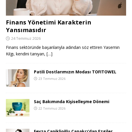
Finans Yönetimi Karakterin
Yansımasıdır
24 Temmuz 2026
Finans sektöründe başarılarıyla adından söz ettiren Yasemin
Kılgı, kendini tanıyan,
[…]
Patili Dostlarımızın Modası TOFITOWEL
23 Temmuz 2026
Saç Bakımında Kişiselleşme Dönemi
22 Temmuz 2026
Feyza Caniklioğlu Çanakçı’dan Ezgiler