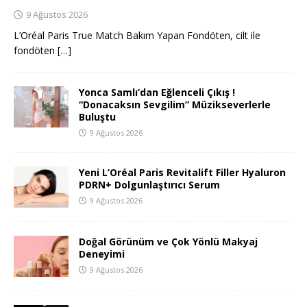
9 Ağustos 2026
L’Oréal Paris True Match Bakım Yapan Fondöten, cilt ile
fondöten
[…]
Yonca Samlı’dan Eğlenceli Çıkış !
“Donacaksın Sevgilim” Müzikseverlerle
Buluştu
9 Ağustos 2026
Yeni L’Oréal Paris Revitalift Filler Hyaluron
PDRN+ Dolgunlaştırıcı Serum
9 Ağustos 2026
Doğal Görünüm ve Çok Yönlü Makyaj
Deneyimi
9 Ağustos 2026