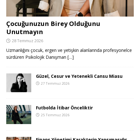
Çocuğunuzun Birey Olduğunu
Unutmayın
28 Temmuz 2026
Uzmanlığını çocuk, ergen ve yetişkin alanlarında profesyonelce
sürdüren Psikolojik Danışman
[…]
Güzel, Cesur ve Yetenekli Cansu Miasu
27 Temmuz 2026
Futbolda İtibar Önceliktir
25 Temmuz 2026
Finans Yönetimi Karakterin Yansımasıdır