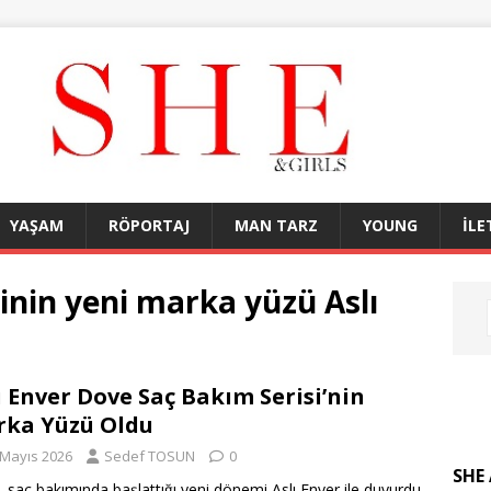
YAŞAM
RÖPORTAJ
MAN TARZ
YOUNG
İLE
inin yeni marka yüzü Aslı
ı Enver Dove Saç Bakım Serisi’nin
ka Yüzü Oldu
 Mayıs 2026
Sedef TOSUN
0
SHE 
 saç bakımında başlattığı yeni dönemi Aslı Enver ile duyurdu.