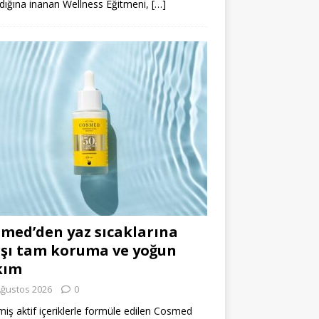
dığına inanan Wellness Eğitmeni,
[…]
med’den yaz sıcaklarına
şı tam koruma ve yoğun
kım
Ağustos 2026
0
miş aktif içeriklerle formüle edilen Cosmed