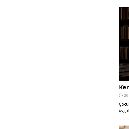
Ken
29
Çocuk,
uygul