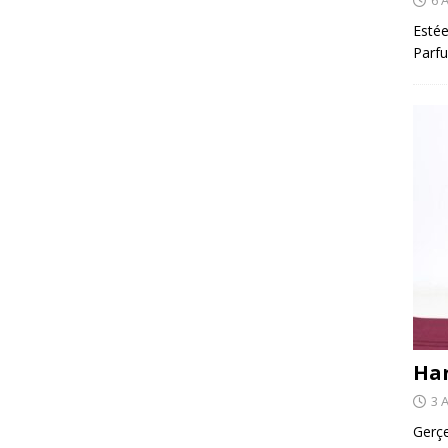
Estée
Parfu
Har
3 
Gerçe