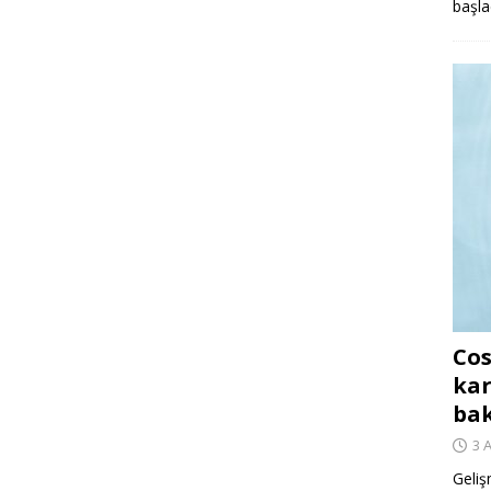
başla
Cos
kar
ba
3 
Geliş