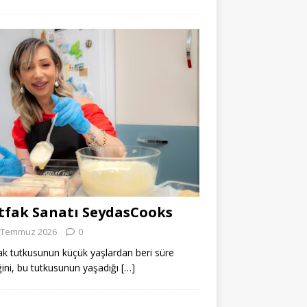
fak Sanatı SeydasCooks
 Temmuz 2026
0
k tutkusunun küçük yaşlardan beri süre
ğini, bu tutkusunun yaşadığı
[…]