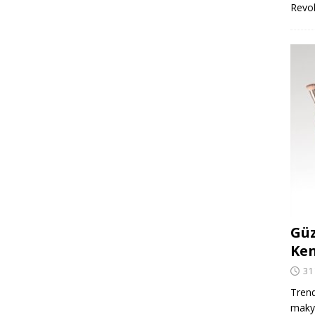
Revo
Güz
Ken
31
Trend
makya