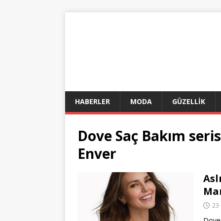
HABERLER
MODA
GÜZELLİK
Dove Saç Bakım seris
Enver
Asl
Mar
23
Dove,