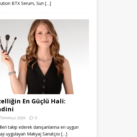
lution BTX Serum, Sun
[…]
elliğin En Güçlü Hali:
dini
 Temmuz 2026
0
leri takip ederek danışanlarına en uygun
jı uygulayan Makyaj Sanatçısı
[…]