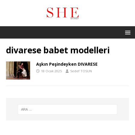
divarese babet modelleri
Aşkın Peşindeyken DIVARESE
18 Ocak 2025
Sedef TOSUN