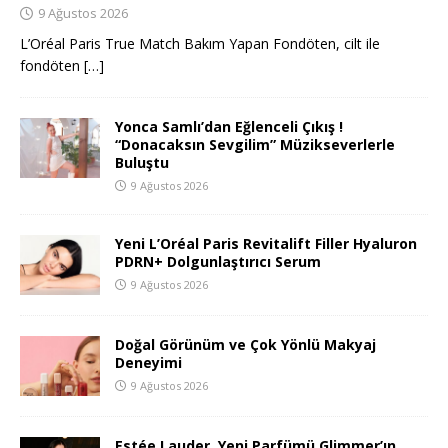
9 Ağustos 2026
L’Oréal Paris True Match Bakım Yapan Fondöten, cilt ile
fondöten
[…]
Yonca Samlı’dan Eğlenceli Çıkış !
“Donacaksın Sevgilim” Müzikseverlerle
Buluştu
9 Ağustos 2026
Yeni L’Oréal Paris Revitalift Filler Hyaluron
PDRN+ Dolgunlaştırıcı Serum
9 Ağustos 2026
Doğal Görünüm ve Çok Yönlü Makyaj
Deneyimi
9 Ağustos 2026
Estée Lauder, Yeni Parfümü Glimmer’ın