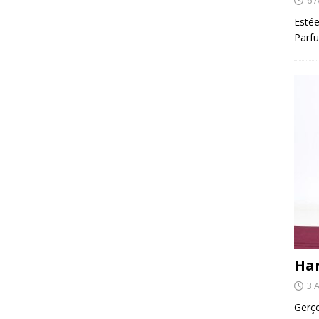
Estée
Parfu
Har
3 
Gerçe