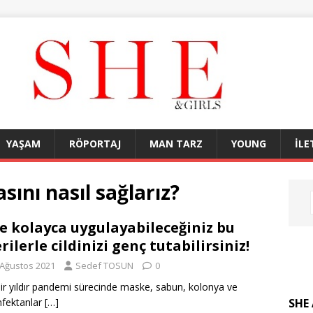
YAŞAM
RÖPORTAJ
MAN TARZ
YOUNG
İLE
sını nasıl sağlarız?
e kolayca uygulayabileceğiniz bu
rilerle cildinizi genç tutabilirsiniz!
 Ağustos 2021
Sedef TOSUN
0
ir yıldır pandemi sürecinde maske, sabun, kolonya ve
SHE 
fektanlar
[…]