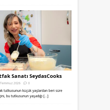
fak Sanatı SeydasCooks
 Temmuz 2026
0
k tutkusunun küçük yaşlardan beri süre
ğini, bu tutkusunun yaşadığı
[…]