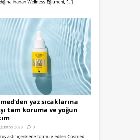
dığına inanan Wellness Eğitmeni,
[…]
med’den yaz sıcaklarına
şı tam koruma ve yoğun
kım
Ağustos 2026
0
miş aktif içeriklerle formüle edilen Cosmed