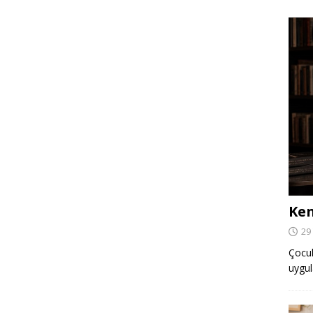
Ken
29
Çocuk,
uygul