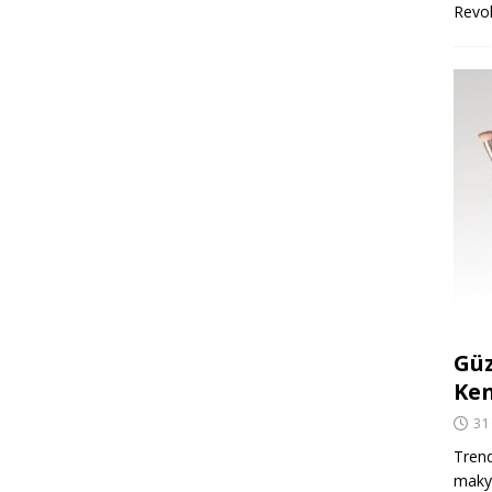
Revo
Güz
Ken
31
Trend
makya