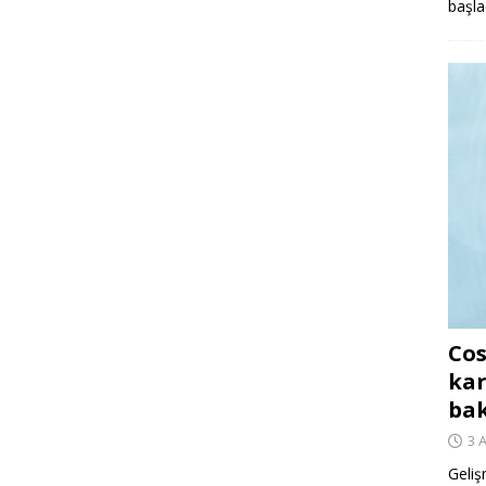
başla
Cos
kar
ba
3 
Geliş