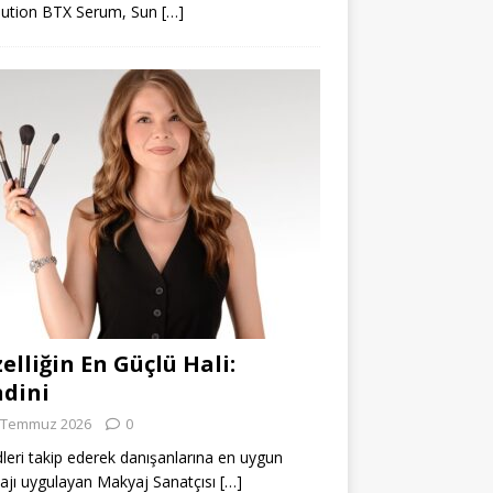
lution BTX Serum, Sun
[…]
elliğin En Güçlü Hali:
dini
 Temmuz 2026
0
leri takip ederek danışanlarına en uygun
jı uygulayan Makyaj Sanatçısı
[…]