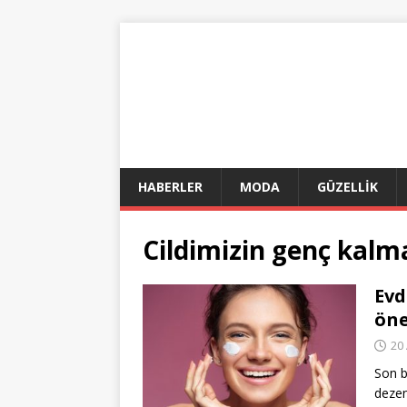
HABERLER
MODA
GÜZELLİK
Cildimizin genç kalma
Evd
öne
20
Son b
dezen