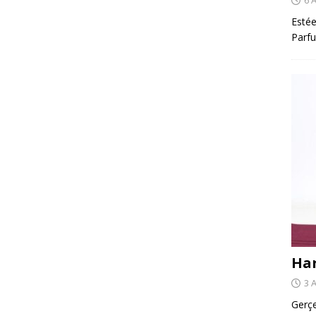
Estée
Parfu
Har
3 
Gerçe