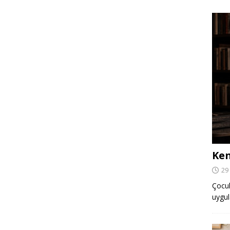
Ken
29
Çocuk,
uygul