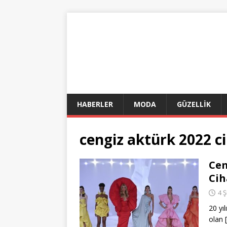
HABERLER
MODA
GÜZELLİK
cengiz aktürk 2022 c
Cen
Cih
4 
20 yı
olan