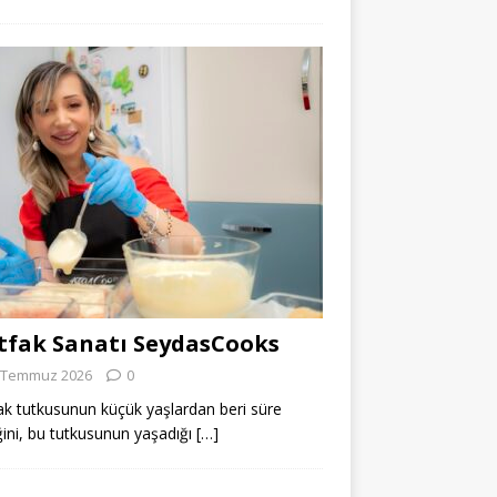
fak Sanatı SeydasCooks
 Temmuz 2026
0
k tutkusunun küçük yaşlardan beri süre
ğini, bu tutkusunun yaşadığı
[…]