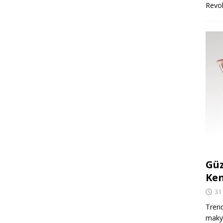
Revo
Güz
Ken
31
Trend
makya