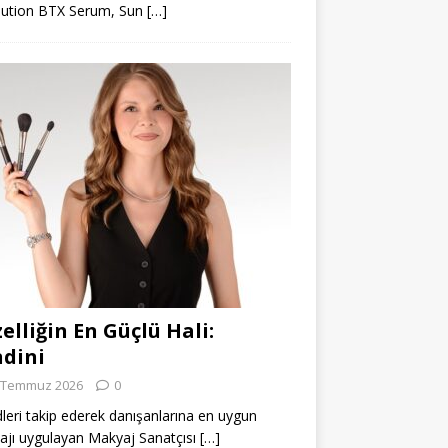
lution BTX Serum, Sun
[…]
elliğin En Güçlü Hali:
dini
 Temmuz 2026
0
leri takip ederek danışanlarına en uygun
jı uygulayan Makyaj Sanatçısı
[…]