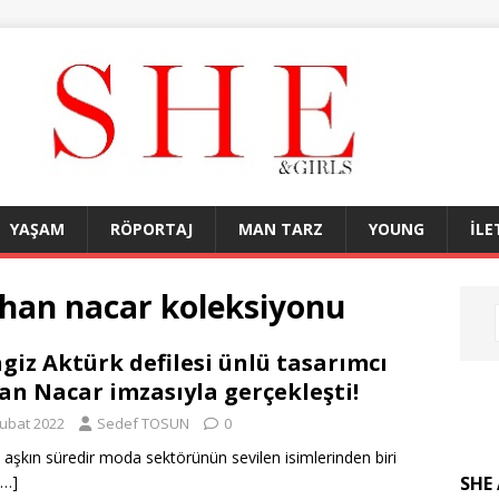
YAŞAM
RÖPORTAJ
MAN TARZ
YOUNG
İLE
ihan nacar koleksiyonu
giz Aktürk defilesi ünlü tasarımcı
an Nacar imzasıyla gerçekleşti!
Şubat 2022
Sedef TOSUN
0
lı aşkın süredir moda sektörünün sevilen isimlerinden biri
SHE 
[…]