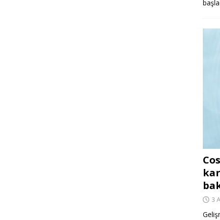
başla
Cos
kar
ba
3 
Geliş