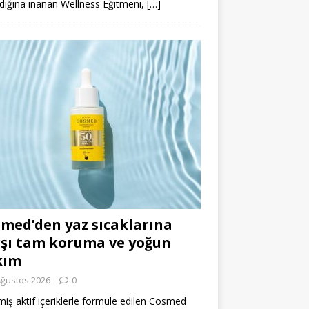
dığına inanan Wellness Eğitmeni,
[…]
med’den yaz sıcaklarına
şı tam koruma ve yoğun
kım
Ağustos 2026
0
miş aktif içeriklerle formüle edilen Cosmed