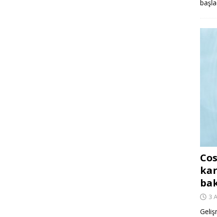
başla
Cos
kar
ba
3 
Geliş