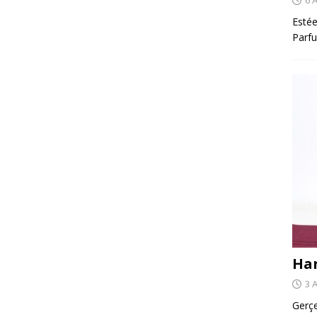
Estée
Parfu
Har
3 
Gerçe