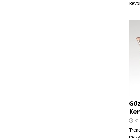
Revo
Güz
Ken
31
Trend
makya