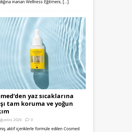
dığına inanan Wellness Eğitmeni,
[…]
med’den yaz sıcaklarına
şı tam koruma ve yoğun
kım
Ağustos 2026
0
miş aktif içeriklerle formüle edilen Cosmed