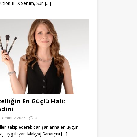
lution BTX Serum, Sun
[…]
elliğin En Güçlü Hali:
dini
 Temmuz 2026
0
leri takip ederek danışanlarına en uygun
jı uygulayan Makyaj Sanatçısı
[…]