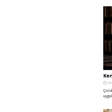
Ken
29
Çocuk,
uygul