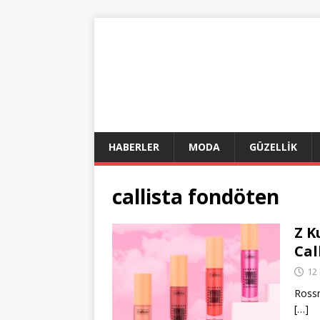
HABERLER
MODA
GÜZELLİK
callista fondöten
Z K
Cal
12 
Rossm
[…]