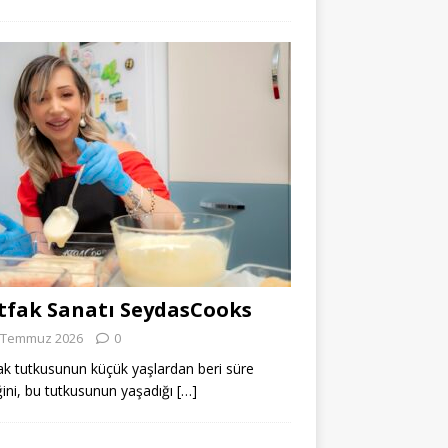
fak Sanatı SeydasCooks
 Temmuz 2026
0
k tutkusunun küçük yaşlardan beri süre
ğini, bu tutkusunun yaşadığı
[…]