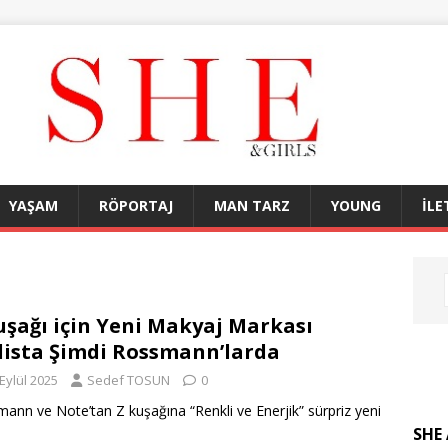
YAŞAM
RÖPORTAJ
MAN TARZ
YOUNG
İLE
uşağı için Yeni Makyaj Markası
lista Şimdi Rossmann’larda
Eylül 2025
Sedef TOSUN
0
ann ve Note’tan Z kuşağına “Renkli ve Enerjik” sürpriz yeni
SHE 