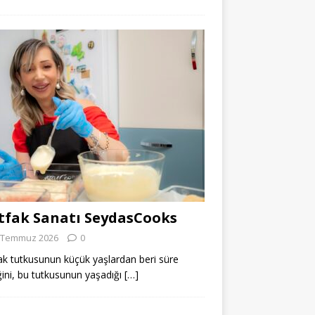
fak Sanatı SeydasCooks
 Temmuz 2026
0
k tutkusunun küçük yaşlardan beri süre
ğini, bu tutkusunun yaşadığı
[…]