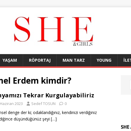
YAŞAM
RÖPORTAJ
MAN TARZ
YOUNG
İLE
mel Erdem kimdir?
yamızı Tekrar Kurgulayabiliriz
 Haziran 2023
Sedef TOSUN
0
nsel denge der ki; odaklandığınız, kendinizi verdiğiniz
ldiğince düşündüğünüz şeyi
[…]
SHE 