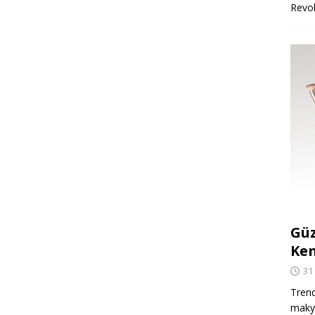
Revo
Güz
Ken
31
Trend
makya