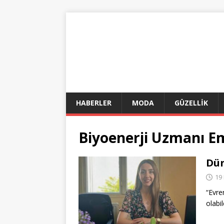
HABERLER
MODA
GÜZELLİK
Biyoenerji Uzmanı E
Dün
19
“Evre
olabi