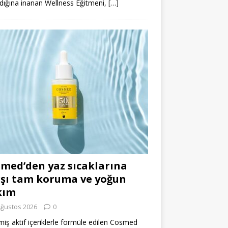
dığına inanan Wellness Eğitmeni,
[…]
med’den yaz sıcaklarına
şı tam koruma ve yoğun
kım
Ağustos 2026
0
miş aktif içeriklerle formüle edilen Cosmed