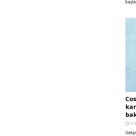
başla
Cos
kar
ba
3 
Geliş