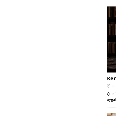
Ken
29
Çocuk,
uygul