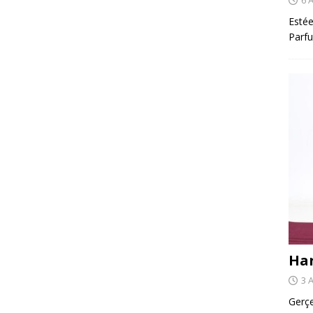
Estée
Parfu
Har
3 
Gerçe