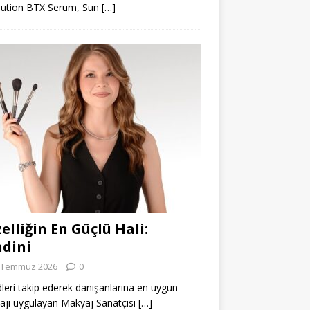
lution BTX Serum, Sun
[…]
elliğin En Güçlü Hali:
dini
 Temmuz 2026
0
leri takip ederek danışanlarına en uygun
jı uygulayan Makyaj Sanatçısı
[…]