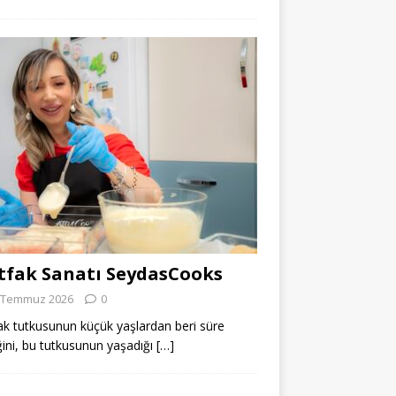
fak Sanatı SeydasCooks
 Temmuz 2026
0
k tutkusunun küçük yaşlardan beri süre
ğini, bu tutkusunun yaşadığı
[…]