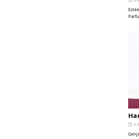
Estée
Parfu
Har
3 
Gerçe