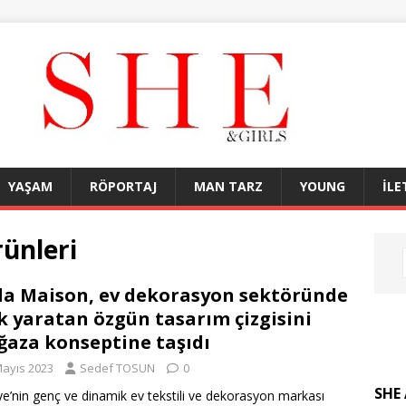
YAŞAM
RÖPORTAJ
MAN TARZ
YOUNG
İLE
rünleri
la Maison, ev dekorasyon sektöründe
k yaratan özgün tasarım çizgisini
aza konseptine taşıdı
Mayıs 2023
Sedef TOSUN
0
SHE 
ye’nin genç ve dinamik ev tekstili ve dekorasyon markası