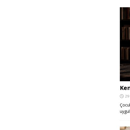
Ken
29
Çocuk,
uygul