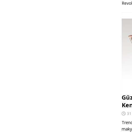
Revo
Güz
Ken
31
Trend
makya