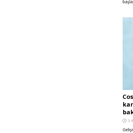
başla
Cos
kar
ba
3 
Geliş