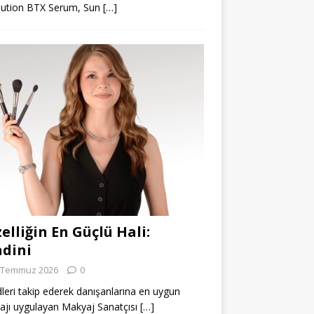
lution BTX Serum, Sun
[…]
elliğin En Güçlü Hali:
dini
 Temmuz 2026
0
leri takip ederek danışanlarına en uygun
jı uygulayan Makyaj Sanatçısı
[…]