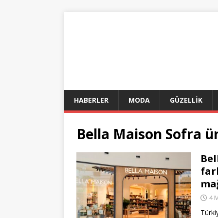
HABERLER
MODA
GÜZELLİK
Bella Maison Sofra ü
Bel
far
mağ
4 
Türki