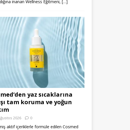
dığına inanan Wellness Eğitmeni,
[…]
med’den yaz sıcaklarına
şı tam koruma ve yoğun
kım
Ağustos 2026
0
miş aktif içeriklerle formüle edilen Cosmed