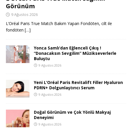
Görünüm
9 Ağustos 2026
L’Oréal Paris True Match Bakım Yapan Fondöten, cilt ile
fondöten
[…]
Yonca Samlı’dan Eğlenceli Çıkış !
“Donacaksın Sevgilim” Müzikseverlerle
Buluştu
9 Ağustos 2026
Yeni L’Oréal Paris Revitalift Filler Hyaluron
PDRN+ Dolgunlaştırıcı Serum
9 Ağustos 2026
Doğal Görünüm ve Çok Yönlü Makyaj
Deneyimi
9 Ağustos 2026