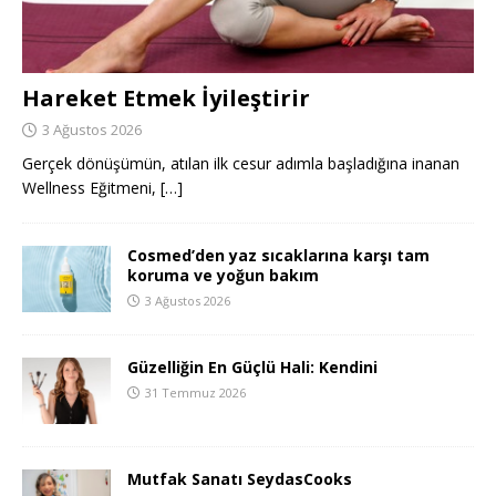
Hareket Etmek İyileştirir
3 Ağustos 2026
Gerçek dönüşümün, atılan ilk cesur adımla başladığına inanan
Wellness Eğitmeni,
[…]
Cosmed’den yaz sıcaklarına karşı tam
koruma ve yoğun bakım
3 Ağustos 2026
Güzelliğin En Güçlü Hali: Kendini
31 Temmuz 2026
Mutfak Sanatı SeydasCooks