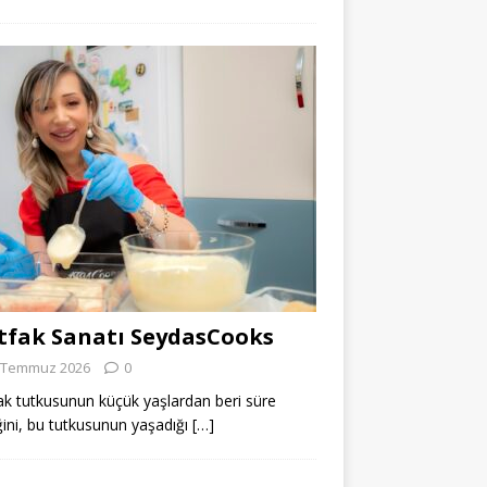
fak Sanatı SeydasCooks
 Temmuz 2026
0
k tutkusunun küçük yaşlardan beri süre
ğini, bu tutkusunun yaşadığı
[…]