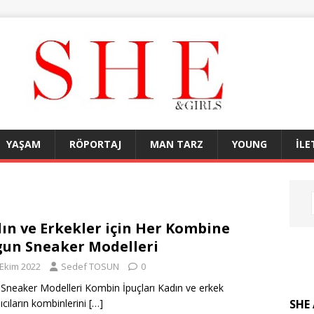
YAŞAM
RÖPORTAJ
MAN TARZ
YOUNG
İLE
ın ve Erkekler için Her Kombine
un Sneaker Modelleri
 Ekim 2022
Sedef TOSUN
0
 Sneaker Modelleri Kombin İpuçları Kadın ve erkek
SHE 
nıcıların kombinlerini
[…]