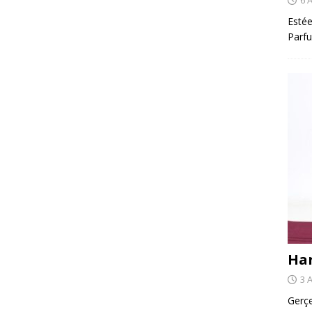
Estée
Parfu
Har
3 
Gerçe