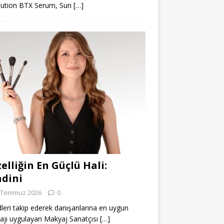
lution BTX Serum, Sun
[…]
elliğin En Güçlü Hali:
dini
 Temmuz 2026
0
leri takip ederek danışanlarına en uygun
jı uygulayan Makyaj Sanatçısı
[…]