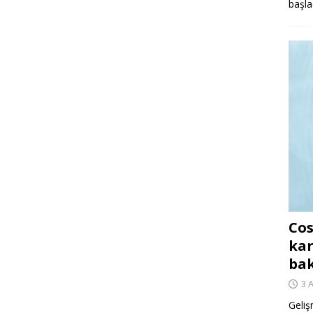
başla
Cos
kar
ba
3 
Geliş