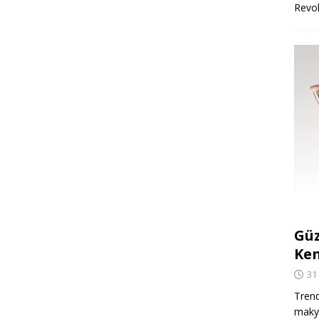
Revo
Güz
Ken
31
Trend
makya