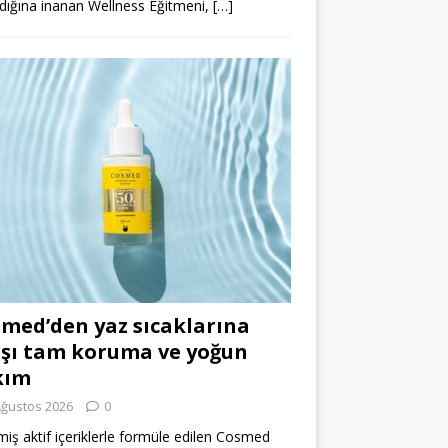
dığına inanan Wellness Eğitmeni,
[…]
med’den yaz sıcaklarına
şı tam koruma ve yoğun
kım
Ağustos 2026
0
miş aktif içeriklerle formüle edilen Cosmed