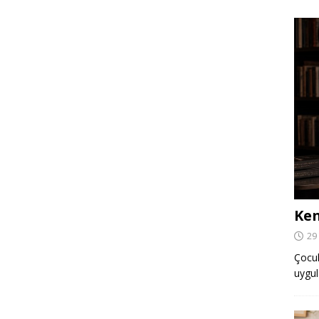
Ken
29
Çocuk,
uygul