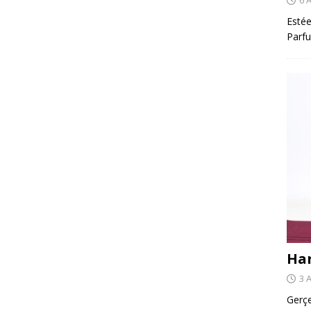
Estée
Parfu
Har
3 
Gerçe