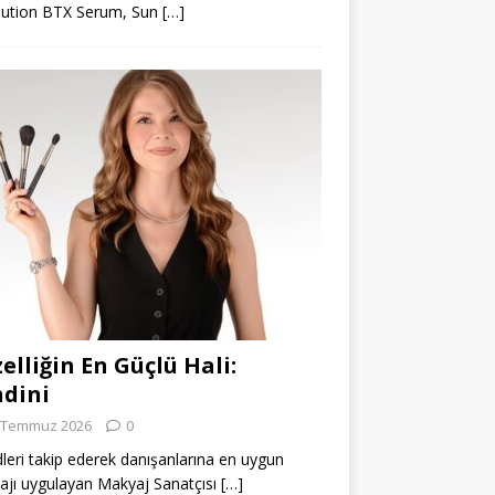
lution BTX Serum, Sun
[…]
elliğin En Güçlü Hali:
dini
 Temmuz 2026
0
leri takip ederek danışanlarına en uygun
jı uygulayan Makyaj Sanatçısı
[…]