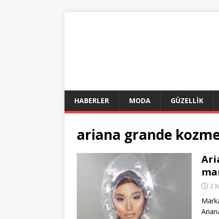
HABERLER
MODA
GÜZELLİK
ariana grande kozmet
Ari
mar
2 
Marka
Arian