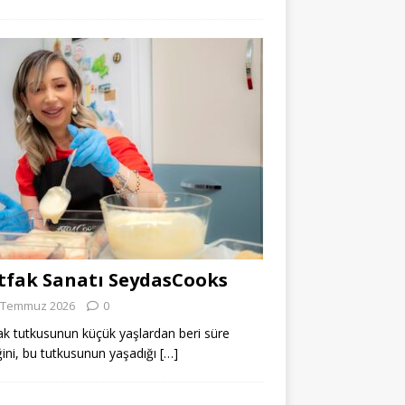
fak Sanatı SeydasCooks
 Temmuz 2026
0
k tutkusunun küçük yaşlardan beri süre
ğini, bu tutkusunun yaşadığı
[…]