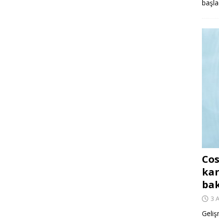
başla
Cos
kar
ba
3 
Geliş