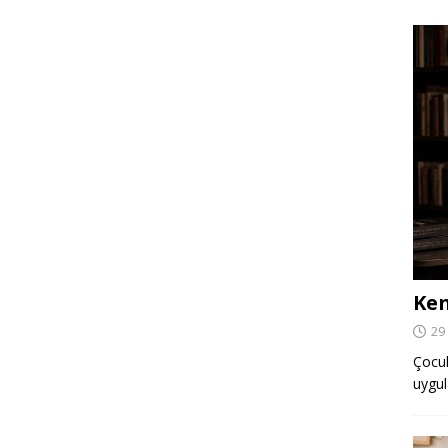
Ken
29
Çocuk,
uygul