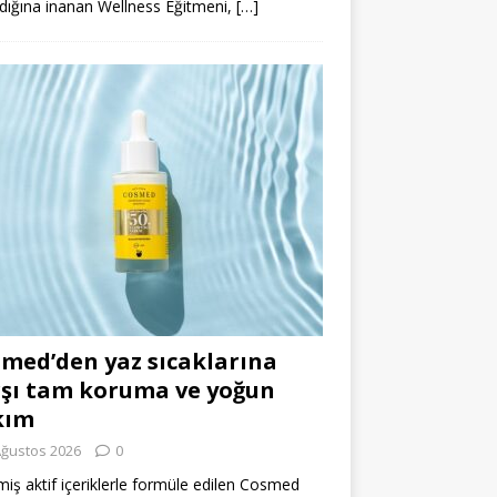
dığına inanan Wellness Eğitmeni,
[…]
med’den yaz sıcaklarına
şı tam koruma ve yoğun
kım
Ağustos 2026
0
miş aktif içeriklerle formüle edilen Cosmed