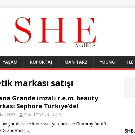
YAŞAM
RÖPORTAJ
MAN TARZ
YOUNG
İLE
ik markası satışı
ana Grande imzalı r.e.m. beauty
kası Sephora Türkiye’de!
Mart 2023
Sedef TOSUN
0
nın yaratıcısı ve kurucusu, yetenekli ve Grammy ödüllü
SHE 
a Grande’nin
[…]