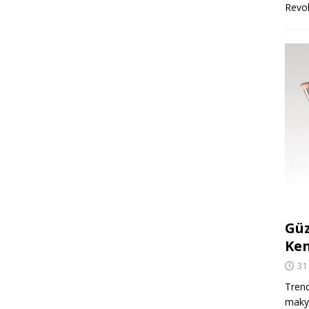
Revo
Güz
Ken
31
Trend
makya