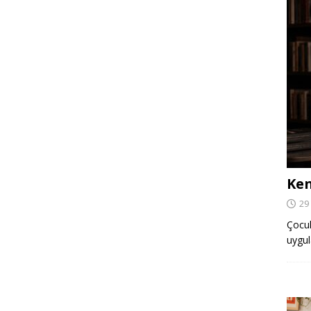
Ken
29
Çocuk,
uygul