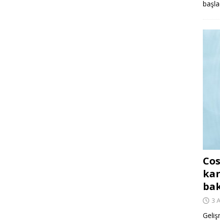
başla
Cos
kar
ba
3 
Geliş