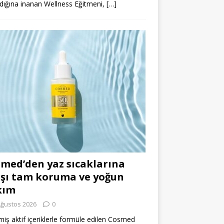
dığına inanan Wellness Eğitmeni,
[…]
med’den yaz sıcaklarına
şı tam koruma ve yoğun
kım
Ağustos 2026
0
miş aktif içeriklerle formüle edilen Cosmed