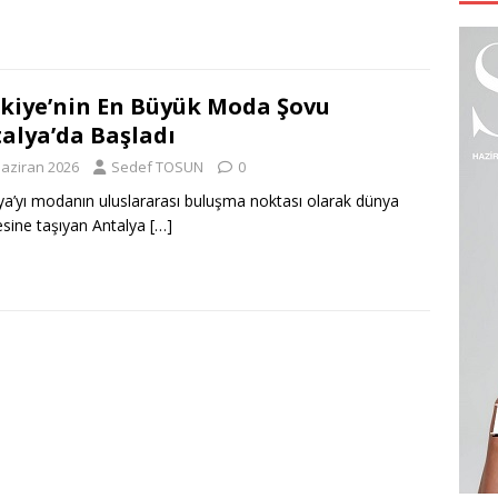
kiye’nin En Büyük Moda Şovu
alya’da Başladı
Haziran 2026
Sedef TOSUN
0
ya’yı modanın uluslararası buluşma noktası olarak dünya
sine taşıyan Antalya
[…]