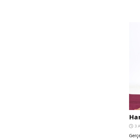
Har
3 
Gerçe