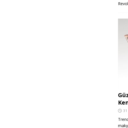
Revo
Güz
Ken
31
Trend
makya