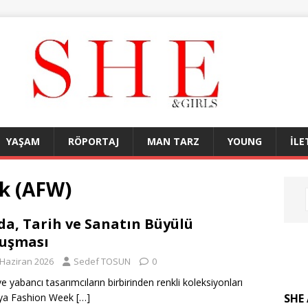
YAŞAM
RÖPORTAJ
MAN TARZ
YOUNG
İLE
k (AFW)
a, Tarih ve Sanatın Büyülü
uşması
 Haziran 2026
Sedef TOSUN
0
ve yabancı tasarımcıların birbirinden renkli koleksiyonları
SHE 
lya Fashion Week
[…]