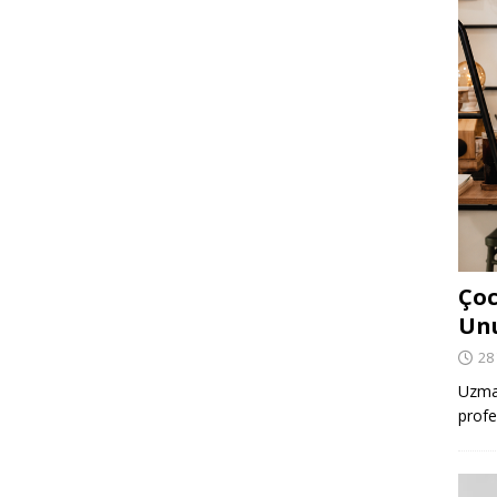
Çoc
Un
28
Uzman
profe