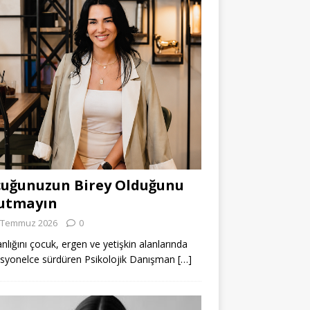
uğunuzun Birey Olduğunu
utmayın
 Temmuz 2026
0
lığını çocuk, ergen ve yetişkin alanlarında
syonelce sürdüren Psikolojik Danışman
[…]