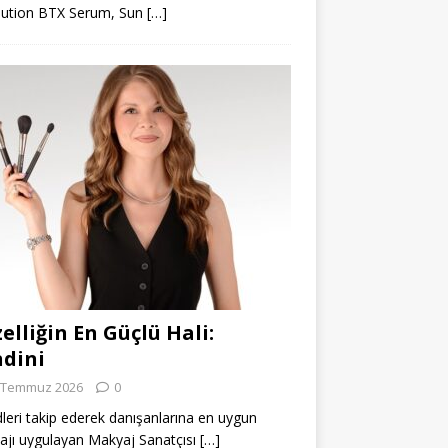
lution BTX Serum, Sun
[…]
elliğin En Güçlü Hali:
dini
 Temmuz 2026
0
leri takip ederek danışanlarına en uygun
jı uygulayan Makyaj Sanatçısı
[…]